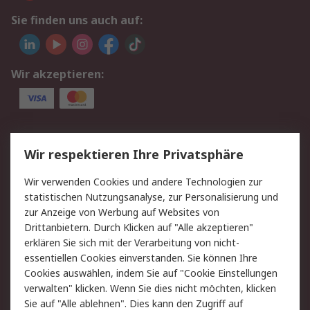
Sie finden uns auch auf:
Wir akzeptieren:
Service
Wir respektieren Ihre Privatsphäre
Value Added Services
Lieferlösungen
Wir verwenden Cookies und andere Technologien zur
Rücksendungen
Kontakt
statistischen Nutzungsanalyse, zur Personalisierung und
Hilfe
Privatkunden
zur Anzeige von Werbung auf Websites von
Drittanbietern. Durch Klicken auf "Alle akzeptieren"
Rechtliches
erklären Sie sich mit der Verarbeitung von nicht-
essentiellen Cookies einverstanden. Sie können Ihre
AGB
Datenschutz
Cookies auswählen, indem Sie auf "Cookie Einstellungen
Cookie-Richtlinie
Zahlungsbedingungen
verwalten" klicken. Wenn Sie dies nicht möchten, klicken
Copyright/Impressum
Entsorgung
Sie auf "Alle ablehnen". Dies kann den Zugriff auf