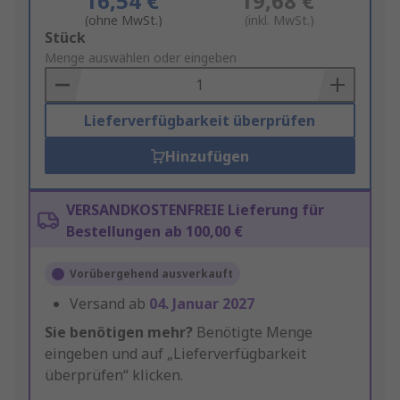
16,54 €
19,68 €
(ohne MwSt.)
(inkl. MwSt.)
Add
Stück
to
Menge auswählen oder eingeben
Basket
Lieferverfügbarkeit überprüfen
Hinzufügen
VERSANDKOSTENFREIE Lieferung für
Bestellungen ab 100,00 €
Vorübergehend ausverkauft
Versand ab
04. Januar 2027
Sie benötigen mehr?
Benötigte Menge
eingeben und auf „Lieferverfügbarkeit
überprüfen“ klicken.