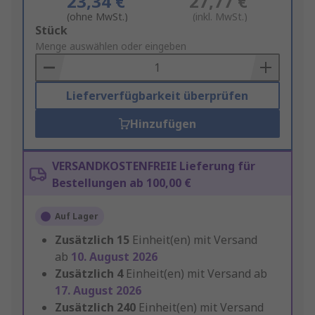
23,34 €
27,77 €
(ohne MwSt.)
(inkl. MwSt.)
Add
Stück
to
Menge auswählen oder eingeben
Basket
Lieferverfügbarkeit überprüfen
Hinzufügen
VERSANDKOSTENFREIE Lieferung für
Bestellungen ab 100,00 €
Auf Lager
Zusätzlich
15
Einheit(en) mit Versand
ab
10. August 2026
Zusätzlich
4
Einheit(en) mit Versand ab
17. August 2026
Zusätzlich
240
Einheit(en) mit Versand