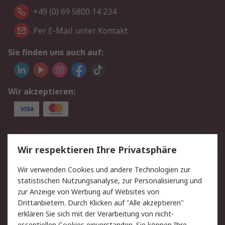
+49 (0) 69 5800 14 234
Per E-Mail unter Kontakt
Sie finden uns auch auf:
Wir akzeptieren:
Service
Wir respektieren Ihre Privatsphäre
Value Added Services
Lieferlösungen
Wir verwenden Cookies und andere Technologien zur
Rücksendungen
Kontakt
statistischen Nutzungsanalyse, zur Personalisierung und
Hilfe
Privatkunden
zur Anzeige von Werbung auf Websites von
Drittanbietern. Durch Klicken auf "Alle akzeptieren"
Rechtliches
erklären Sie sich mit der Verarbeitung von nicht-
essentiellen Cookies einverstanden. Sie können Ihre