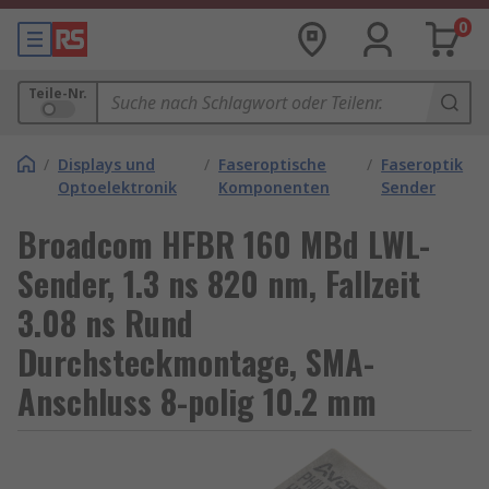
0
Teile-Nr.
/
Displays und
/
Faseroptische
/
Faseroptik
Optoelektronik
Komponenten
Sender
Broadcom HFBR 160 MBd LWL-
Sender, 1.3 ns 820 nm, Fallzeit
3.08 ns Rund
Durchsteckmontage, SMA-
Anschluss 8-polig 10.2 mm