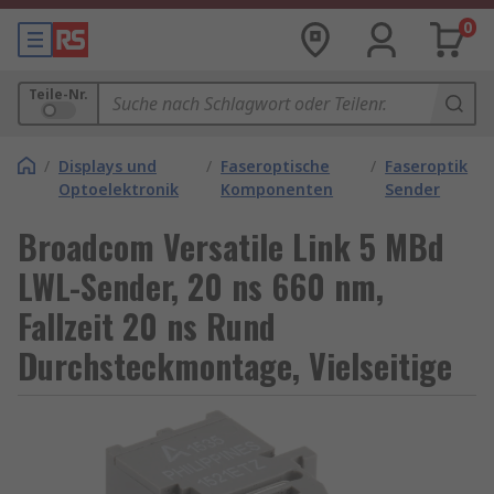
0
Teile-Nr.
/
Displays und
/
Faseroptische
/
Faseroptik
Optoelektronik
Komponenten
Sender
Broadcom Versatile Link 5 MBd
LWL-Sender, 20 ns 660 nm,
Fallzeit 20 ns Rund
Durchsteckmontage, Vielseitige