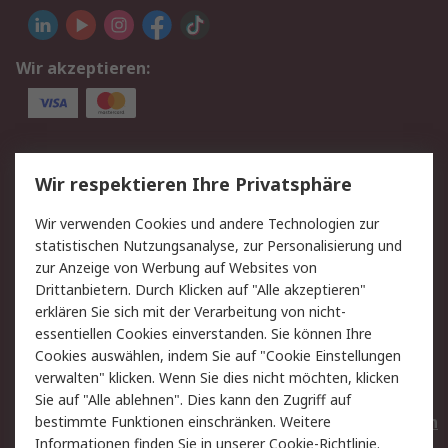
Wir akzeptieren:
Service
Wir respektieren Ihre Privatsphäre
Value Added Services
Lieferlösungen
Wir verwenden Cookies und andere Technologien zur
Rücksendungen
Kontakt
statistischen Nutzungsanalyse, zur Personalisierung und
Hilfe
Privatkunden
zur Anzeige von Werbung auf Websites von
Drittanbietern. Durch Klicken auf "Alle akzeptieren"
Rechtliches
erklären Sie sich mit der Verarbeitung von nicht-
essentiellen Cookies einverstanden. Sie können Ihre
AGB
Datenschutz
Cookies auswählen, indem Sie auf "Cookie Einstellungen
Cookie-Richtlinie
Zahlungsbedingungen
verwalten" klicken. Wenn Sie dies nicht möchten, klicken
Copyright/Impressum
Entsorgung
Sie auf "Alle ablehnen". Dies kann den Zugriff auf
Elektrogeräte/Batterien
bestimmte Funktionen einschränken. Weitere
Informationen finden Sie in unserer
Cookie-Richtlinie
.