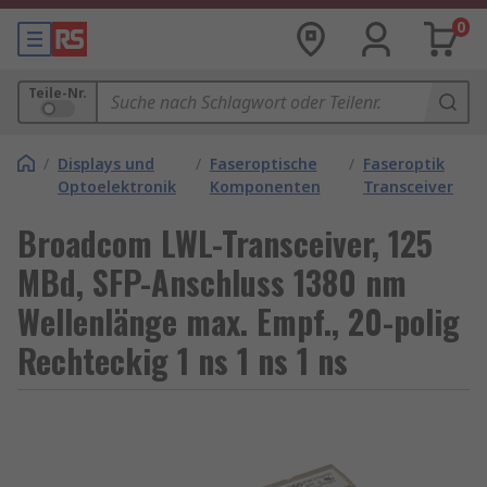
0
Teile-Nr.
/
Displays und
/
Faseroptische
/
Faseroptik
Optoelektronik
Komponenten
Transceiver
Broadcom LWL-Transceiver, 125
MBd, SFP-Anschluss 1380 nm
Wellenlänge max. Empf., 20-polig
Rechteckig 1 ns 1 ns 1 ns