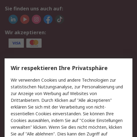
Sie finden uns auch auf:
Wir akzeptieren:
Service
Wir respektieren Ihre Privatsphäre
Value Added Services
Lieferlösungen
Wir verwenden Cookies und andere Technologien zur
Rücksendungen
Kontakt
statistischen Nutzungsanalyse, zur Personalisierung und
Hilfe
Privatkunden
zur Anzeige von Werbung auf Websites von
Drittanbietern. Durch Klicken auf "Alle akzeptieren"
Rechtliches
erklären Sie sich mit der Verarbeitung von nicht-
essentiellen Cookies einverstanden. Sie können Ihre
AGB
Datenschutz
Cookies auswählen, indem Sie auf "Cookie Einstellungen
Cookie-Richtlinie
Zahlungsbedingungen
verwalten" klicken. Wenn Sie dies nicht möchten, klicken
Copyright/Impressum
Entsorgung
Sie auf "Alle ablehnen". Dies kann den Zugriff auf