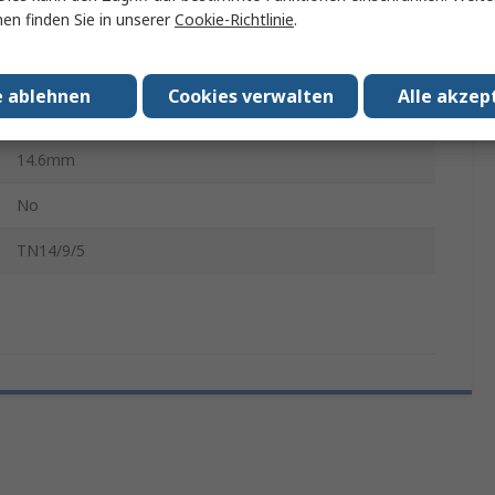
en finden Sie in unserer
Cookie-Richtlinie
.
Ferrit
5.5mm
e ablehnen
Cookies verwalten
Alle akzep
8.2mm
14.6mm
No
TN14/9/5