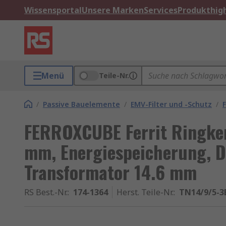
Wissensportal
Unsere Marken
Services
Produkthigh
Menü
Teile-Nr.
/
Passive Bauelemente
/
EMV-Filter und -Schutz
/
FERROXCUBE Ferrit Ringke
mm, Energiespeicherung, D
Transformator 14.6 mm
RS Best.-Nr.
:
174-1364
Herst. Teile-Nr.
:
TN14/9/5-3