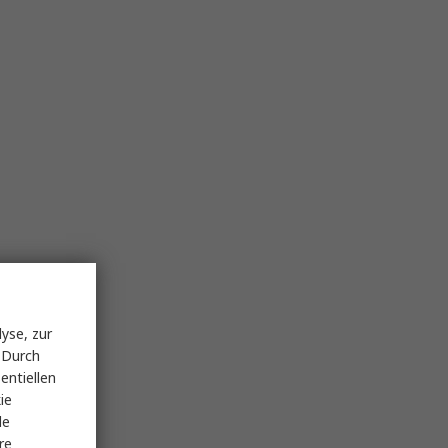
yse, zur
 Durch
entiellen
ie
le
re