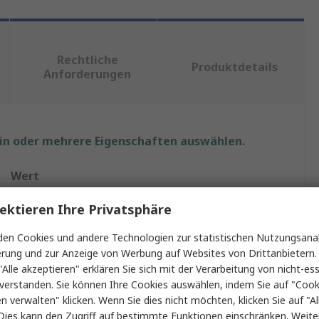
Rechtliche
Produktdetails
Anforderungen
ein oder mehrere Eigenschaften auswählen.
Wert
FERROXCUBE
ektieren Ihre Privatsphäre
Ferrit Ringkern
en Cookies und andere Technologien zur statistischen Nutzungsanal
erung und zur Anzeige von Werbung auf Websites von Drittanbietern.
Ringkern
"Alle akzeptieren" erklären Sie sich mit der Verarbeitung von nicht-ess
verstanden. Sie können Ihre Cookies auswählen, indem Sie auf "Cook
Energiespeicherung, Drossel, Stromregelung,
en verwalten" klicken. Wenn Sie dies nicht möchten, klicken Sie auf "Al
Transformator
Dies kann den Zugriff auf bestimmte Funktionen einschränken. Weite