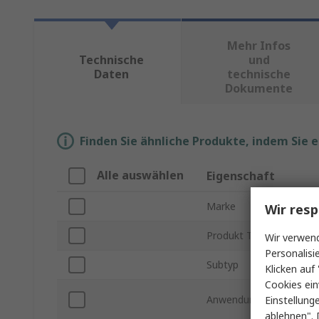
Mehr Infos
Technische
und
Daten
technische
Dokumente
Finden Sie ähnliche Produkte, indem Sie 
Alle auswählen
Eigenschaft
Marke
Wir resp
Produkt Typ
Wir verwend
Personalisi
Subtyp
Klicken auf 
Cookies ein
Anwendung
Einstellung
ablehnen". 