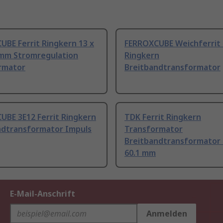
BE Ferrit Ringkern 13 x
FERROXCUBE Weichferrit 
.4mm Stromregulation
Ringkern
rmator
Breitbandtransformator
UBE 3E12 Ferrit Ringkern
TDK Ferrit Ringkern
ndtransformator Impuls
Transformator
Breitbandtransformator 
60.1 mm
E-Mail-Anschrift
Anmelden