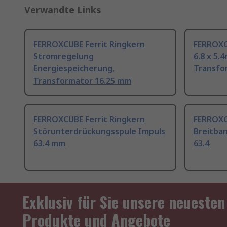
Verwandte Links
FERROXCUBE Ferrit Ringkern
FERROXCU
Stromregelung
6.8 x 5
Energiespeicherung,
Transfo
Transformator 16.25 mm
FERROXCUBE Ferrit Ringkern
FERROXC
Störunterdrückungsspule Impuls
Breitba
63.4 mm
63.4
Exklusiv für Sie unsere neuesten
Produkte und Angebote