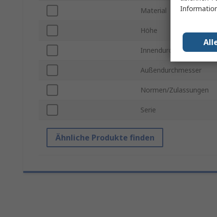
Information
Material
Höhe
All
Innendurchmesser
Außendurchmesser
Normen/Zulassungen
Serie
Ähnliche Produkte finden