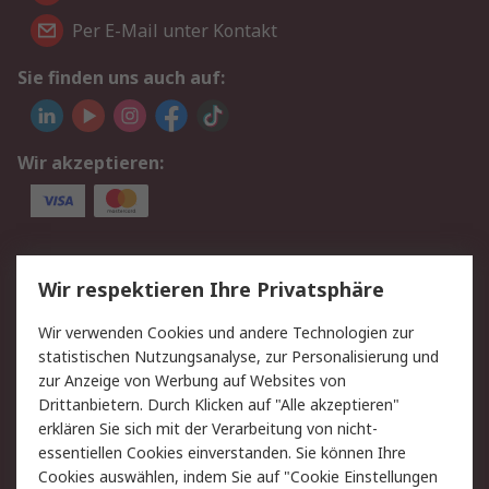
Per E-Mail unter Kontakt
Sie finden uns auch auf:
Wir akzeptieren:
Service
Wir respektieren Ihre Privatsphäre
Value Added Services
Lieferlösungen
Wir verwenden Cookies und andere Technologien zur
Rücksendungen
Kontakt
statistischen Nutzungsanalyse, zur Personalisierung und
Hilfe
Privatkunden
zur Anzeige von Werbung auf Websites von
Drittanbietern. Durch Klicken auf "Alle akzeptieren"
Rechtliches
erklären Sie sich mit der Verarbeitung von nicht-
essentiellen Cookies einverstanden. Sie können Ihre
AGB
Datenschutz
Cookies auswählen, indem Sie auf "Cookie Einstellungen