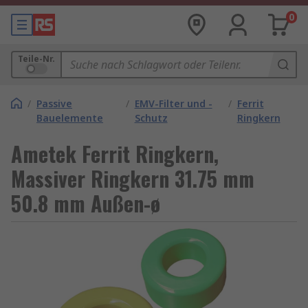
0
Teile-Nr.
/
Passive
/
EMV-Filter und -
/
Ferrit
Bauelemente
Schutz
Ringkern
Ametek Ferrit Ringkern,
Massiver Ringkern 31.75 mm
50.8 mm Außen-ø