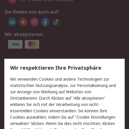
Sie finden uns auch auf:
Wir akzeptieren:
Service
Wir respektieren Ihre Privatsphäre
Value Added Services
Lieferlösungen
Wir verwenden Cookies und andere Technologien zur
Rücksendungen
Kontakt
statistischen Nutzungsanalyse, zur Personalisierung und
Hilfe
Privatkunden
zur Anzeige von Werbung auf Websites von
Drittanbietern. Durch Klicken auf "Alle akzeptieren"
Rechtliches
erklären Sie sich mit der Verarbeitung von nicht-
essentiellen Cookies einverstanden. Sie können Ihre
AGB
Datenschutz
Cookies auswählen, indem Sie auf "Cookie Einstellungen
Cookie-Richtlinie
Zahlungsbedingungen
verwalten" klicken. Wenn Sie dies nicht möchten, klicken