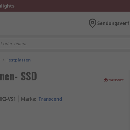
lights
Sendungsverf
r
/
Festplatten
nnen- SSD
KI-VS1
Marke
:
Transcend