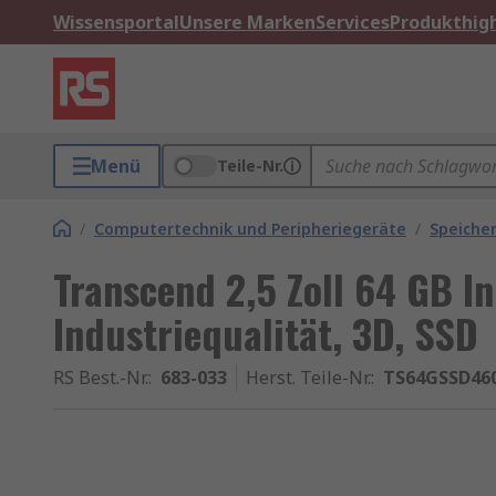
Wissensportal
Unsere Marken
Services
Produkthigh
Menü
Teile-Nr.
/
Computertechnik und Peripheriegeräte
/
Speiche
Transcend 2,5 Zoll 64 GB I
Industriequalität, 3D, SSD
RS Best.-Nr.
:
683-033
Herst. Teile-Nr.
:
TS64GSSD460