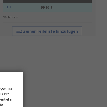
1 +
99,95 €
*Richtpreis
Zu einer Teileliste hinzufügen
yse, zur
 Durch
entiellen
ie