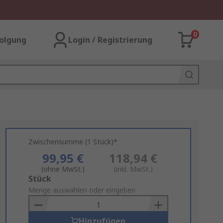
0
olgung
Login / Registrierung
Zwischensumme (1 Stück)*
99,95 €
118,94 €
(ohne MwSt.)
(inkl. MwSt.)
Add
Stück
to
Menge auswählen oder eingeben
Basket
Hinzufügen