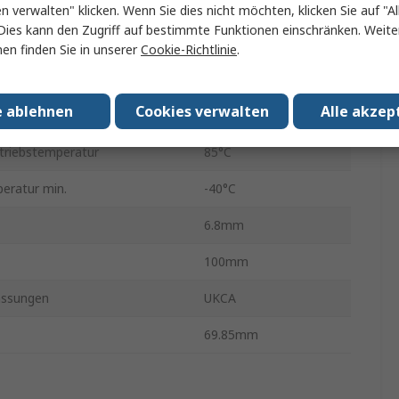
/ Baugröße
2,5 Zoll
en verwalten" klicken. Wenn Sie dies nicht möchten, klicken Sie auf "Al
Dies kann den Zugriff auf bestimmte Funktionen einschränken. Weite
ität
Ja
en finden Sie in unserer
Cookie-Richtlinie
.
3D
e ablehnen
Cookies verwalten
Alle akzep
ntyp
SATA III 6 Gb/S
triebstemperatur
85°C
eratur min.
-40°C
6.8mm
100mm
assungen
UKCA
69.85mm