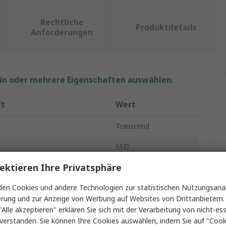
Rechtliche
Produktdetails
Anforderungen
ein oder mehrere Eigenschaften auswählen.
ft
Wert
Transcend
SSD
ektieren Ihre Privatsphäre
ße
64GB
en Cookies und andere Technologien zur statistischen Nutzungsanal
SSD
erung und zur Anzeige von Werbung auf Websites von Drittanbietern.
erne Bauform
Innen-
"Alle akzeptieren" erklären Sie sich mit der Verarbeitung von nicht-ess
verstanden. Sie können Ihre Cookies auswählen, indem Sie auf "Cook