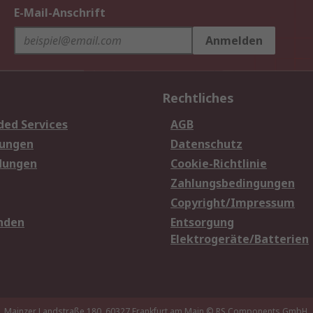
E-Mail-Anschrift
Anmelden
Rechtliches
ded Services
AGB
sungen
Datenschutz
dungen
Cookie-Richtlinie
Zahlungsbedingungen
Copyright/Impressum
nden
Entsorgung
Elektrogeräte/Batterien
Mainzer Landstraße 180, 60327 Frankfurt am Main
© RS Components GmbH,