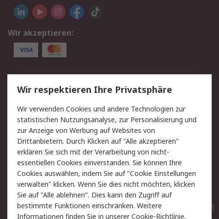
Wir akzeptieren:
Service
Wir respektieren Ihre Privatsphäre
Value Added Services
Lieferlösungen
Wir verwenden Cookies und andere Technologien zur
Rücksendungen
Kontakt
statistischen Nutzungsanalyse, zur Personalisierung und
Hilfe
Privatkunden
zur Anzeige von Werbung auf Websites von
Drittanbietern. Durch Klicken auf "Alle akzeptieren"
Rechtliches
erklären Sie sich mit der Verarbeitung von nicht-
essentiellen Cookies einverstanden. Sie können Ihre
AGB
Datenschutz
Cookies auswählen, indem Sie auf "Cookie Einstellungen
Cookie-Richtlinie
Zahlungsbedingungen
verwalten" klicken. Wenn Sie dies nicht möchten, klicken
Copyright/Impressum
Entsorgung
Sie auf "Alle ablehnen". Dies kann den Zugriff auf
Elektrogeräte/Batterien
bestimmte Funktionen einschränken. Weitere
Informationen finden Sie in unserer
Cookie-Richtlinie
.