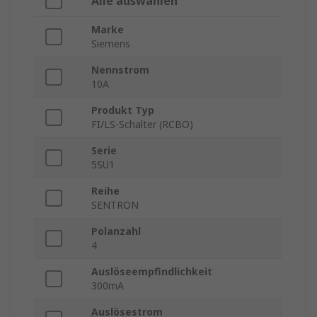
Alle auswählen
Marke
Siemens
Nennstrom
10A
Produkt Typ
FI/LS-Schalter (RCBO)
Serie
5SU1
Reihe
SENTRON
Polanzahl
4
Auslöseempfindlichkeit
300mA
Auslösestrom