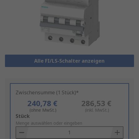
Alle FI/LS-Schalter anzeigen
Zwischensumme (1 Stück)*
240,78 €
286,53 €
(ohne MwSt.)
(inkl. MwSt.)
Add
Stück
to
Menge auswählen oder eingeben
Basket