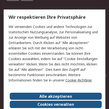
Service
Wir respektieren Ihre Privatsphäre
Value Added Services
Lieferlösungen
Wir verwenden Cookies und andere Technologien zur
Rücksendungen
Kontakt
statistischen Nutzungsanalyse, zur Personalisierung und
Hilfe
Privatkunden
zur Anzeige von Werbung auf Websites von
Drittanbietern. Durch Klicken auf "Alle akzeptieren"
Rechtliches
erklären Sie sich mit der Verarbeitung von nicht-
essentiellen Cookies einverstanden. Sie können Ihre
AGB
Datenschutz
Cookies auswählen, indem Sie auf "Cookie Einstellungen
Cookie-Richtlinie
Zahlungsbedingungen
verwalten" klicken. Wenn Sie dies nicht möchten, klicken
Copyright/Impressum
Entsorgung
Sie auf "Alle ablehnen". Dies kann den Zugriff auf
Elektrogeräte/Batterien
bestimmte Funktionen einschränken. Weitere
Informationen finden Sie in unserer
Cookie-Richtlinie
.
Über RS
Alle akzeptieren
Unternehmen
RS weltweit
Karriere bei RS
Nachhaltigkeit
Cookies verwalten