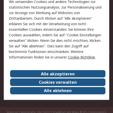
Wir verwenden Cookies und andere Technologien zur
Rücksendungen
Kontakt
statistischen Nutzungsanalyse, zur Personalisierung und
Hilfe
Privatkunden
zur Anzeige von Werbung auf Websites von
Drittanbietern. Durch Klicken auf "Alle akzeptieren"
Rechtliches
erklären Sie sich mit der Verarbeitung von nicht-
essentiellen Cookies einverstanden. Sie können Ihre
AGB
Datenschutz
Cookies auswählen, indem Sie auf "Cookie Einstellungen
Cookie-Richtlinie
Zahlungsbedingungen
verwalten" klicken. Wenn Sie dies nicht möchten, klicken
Copyright/Impressum
Entsorgung
Sie auf "Alle ablehnen". Dies kann den Zugriff auf
Elektrogeräte/Batterien
bestimmte Funktionen einschränken. Weitere
Informationen finden Sie in unserer
Cookie-Richtlinie
.
Über RS
Alle akzeptieren
Unternehmen
RS weltweit
Karriere bei RS
Nachhaltigkeit
Cookies verwalten
Qualität/Umwelt/Zertifikate
Presse-Center
Alle ablehnen
Event-Center
Mainzer Landstraße 180, 60327 Frankfurt am Main
© RS Components