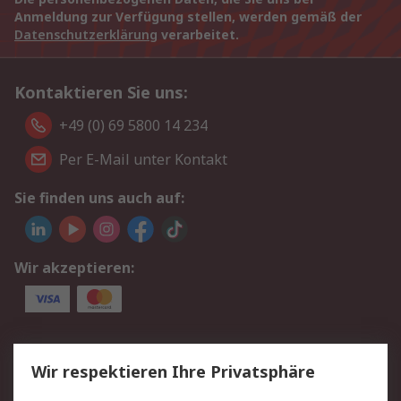
Anmeldung zur Verfügung stellen, werden gemäß der
Datenschutzerklärung
verarbeitet.
Kontaktieren Sie uns:
+49 (0) 69 5800 14 234
Per E-Mail unter Kontakt
Sie finden uns auch auf:
Wir akzeptieren:
Service
Wir respektieren Ihre Privatsphäre
Value Added Services
Lieferlösungen