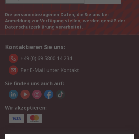
Die personenbezogenen Daten, die Sie uns bei
Anmeldung zur Verfügung stellen, werden gemäß der
Datenschutzerklärung
verarbeitet.
Kontaktieren Sie uns:
+49 (0) 69 5800 14 234
Per E-Mail unter Kontakt
Sie finden uns auch auf:
Wir akzeptieren:
Service