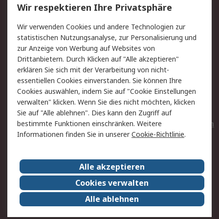
Wir respektieren Ihre Privatsphäre
Value Added Services
Lieferlösungen
Wir verwenden Cookies und andere Technologien zur
Rücksendungen
Kontakt
statistischen Nutzungsanalyse, zur Personalisierung und
Hilfe
Privatkunden
zur Anzeige von Werbung auf Websites von
Drittanbietern. Durch Klicken auf "Alle akzeptieren"
Rechtliches
erklären Sie sich mit der Verarbeitung von nicht-
essentiellen Cookies einverstanden. Sie können Ihre
AGB
Datenschutz
Cookies auswählen, indem Sie auf "Cookie Einstellungen
Cookie-Richtlinie
Zahlungsbedingungen
verwalten" klicken. Wenn Sie dies nicht möchten, klicken
Copyright/Impressum
Entsorgung
Sie auf "Alle ablehnen". Dies kann den Zugriff auf
Elektrogeräte/Batterien
bestimmte Funktionen einschränken. Weitere
Informationen finden Sie in unserer
Cookie-Richtlinie
.
Über RS
Alle akzeptieren
Unternehmen
RS weltweit
Karriere bei RS
Nachhaltigkeit
Cookies verwalten
Qualität/Umwelt/Zertifikate
Presse-Center
Alle ablehnen
Event-Center