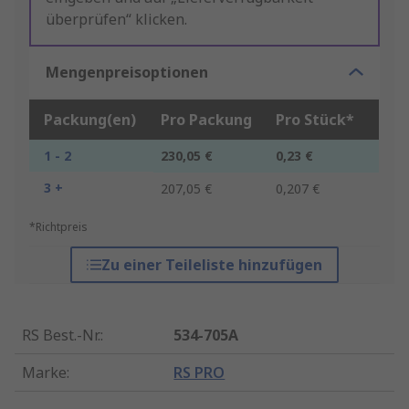
überprüfen“ klicken.
Mengenpreisoptionen
Packung(en)
Pro Packung
Pro Stück*
1 - 2
230,05 €
0,23 €
3 +
207,05 €
0,207 €
*Richtpreis
Zu einer Teileliste hinzufügen
RS Best.-Nr.
:
534-705A
Marke
:
RS PRO