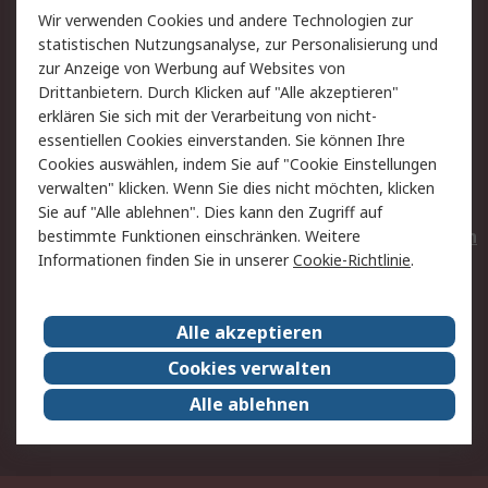
Wir verwenden Cookies und andere Technologien zur
Rücksendungen
Kontakt
statistischen Nutzungsanalyse, zur Personalisierung und
Hilfe
Privatkunden
zur Anzeige von Werbung auf Websites von
Drittanbietern. Durch Klicken auf "Alle akzeptieren"
Rechtliches
erklären Sie sich mit der Verarbeitung von nicht-
essentiellen Cookies einverstanden. Sie können Ihre
AGB
Datenschutz
Cookies auswählen, indem Sie auf "Cookie Einstellungen
Cookie-Richtlinie
Zahlungsbedingungen
verwalten" klicken. Wenn Sie dies nicht möchten, klicken
Copyright/Impressum
Entsorgung
Sie auf "Alle ablehnen". Dies kann den Zugriff auf
Elektrogeräte/Batterien
bestimmte Funktionen einschränken. Weitere
Informationen finden Sie in unserer
Cookie-Richtlinie
.
Über RS
Alle akzeptieren
Unternehmen
RS weltweit
Karriere bei RS
Nachhaltigkeit
Cookies verwalten
Qualität/Umwelt/Zertifikate
Presse-Center
Alle ablehnen
Event-Center