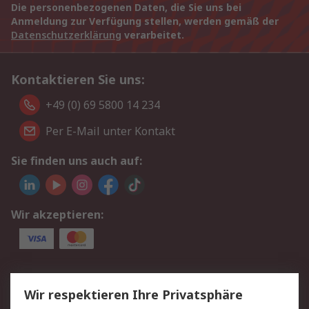
Die personenbezogenen Daten, die Sie uns bei
Anmeldung zur Verfügung stellen, werden gemäß der
Datenschutzerklärung
verarbeitet.
Kontaktieren Sie uns:
+49 (0) 69 5800 14 234
Per E-Mail unter Kontakt
Sie finden uns auch auf:
Wir akzeptieren:
Service
Wir respektieren Ihre Privatsphäre
Value Added Services
Lieferlösungen