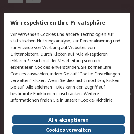
Service
Wir respektieren Ihre Privatsphäre
Value Added Services
Lieferlösungen
Wir verwenden Cookies und andere Technologien zur
Rücksendungen
Kontakt
statistischen Nutzungsanalyse, zur Personalisierung und
Hilfe
Privatkunden
zur Anzeige von Werbung auf Websites von
Drittanbietern. Durch Klicken auf "Alle akzeptieren"
Rechtliches
erklären Sie sich mit der Verarbeitung von nicht-
essentiellen Cookies einverstanden. Sie können Ihre
AGB
Datenschutz
Cookies auswählen, indem Sie auf "Cookie Einstellungen
Cookie-Richtlinie
Zahlungsbedingungen
verwalten" klicken. Wenn Sie dies nicht möchten, klicken
Copyright/Impressum
Entsorgung
Sie auf "Alle ablehnen". Dies kann den Zugriff auf
Elektrogeräte/Batterien
bestimmte Funktionen einschränken. Weitere
Informationen finden Sie in unserer
Cookie-Richtlinie
.
Über RS
Alle akzeptieren
Unternehmen
RS weltweit
Karriere bei RS
Nachhaltigkeit
Cookies verwalten