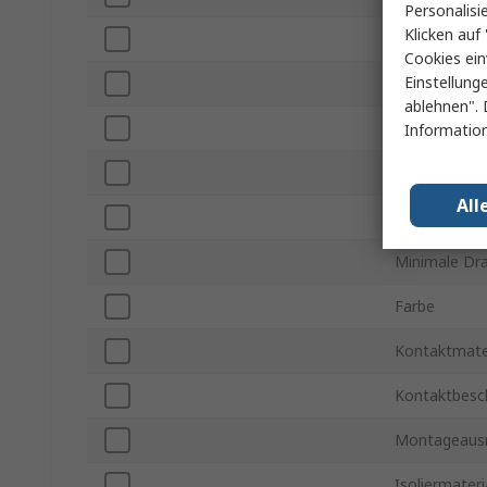
Personalisi
Klicken auf 
Flachstecker
Cookies ein
Einstellung
Isoliert/nicht
ablehnen". 
Drahtgröße
Information
Maximale D
All
Drahtgröße
Minimale Dr
Farbe
Kontaktmate
Kontaktbesc
Montageausr
Isoliermateri