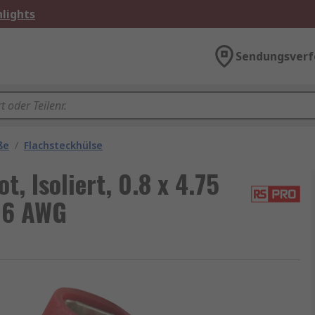
lights
Sendungsverf
ße
/
Flachsteckhülse
, Isoliert, 0.8 x 4.75
16 AWG