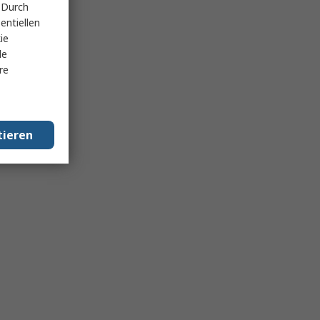
 Durch
entiellen
ie
le
re
tieren