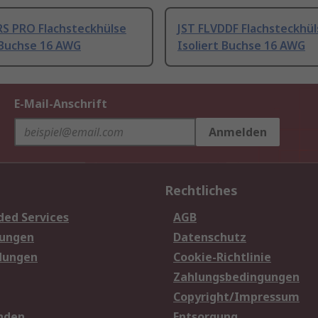
RS PRO Flachsteckhülse
JST FLVDDF Flachsteckhül
 Buchse 16 AWG
Isoliert Buchse 16 AWG
E-Mail-Anschrift
Anmelden
Rechtliches
ded Services
AGB
sungen
Datenschutz
dungen
Cookie-Richtlinie
Zahlungsbedingungen
Copyright/Impressum
nden
Entsorgung