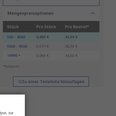
Mengenpreisoptionen
Stück
Pro Stück
Pro Beutel*
500 - 4500
0,083 €
41,50 €
5000 - 9500
0,077 €
38,50 €
10000 +
0,069 €
34,50 €
*Richtpreis
Zu einer Teileliste hinzufügen
yse, zur