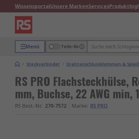
Wissensportal
Unsere Marken
Services
Produkthigh
Menü
Teile-Nr.
/
Steckverbinder
/
Drahtanschlussklemmen & Splei
RS PRO Flachsteckhülse, Rot
mm, Buchse, 22 AWG min, 
RS Best.-Nr.
:
270-7572
Marke
:
RS PRO