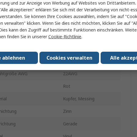
erung und zur Anzeige von Werbung auf Websites von Drittanbietern.
"Alle akzeptieren" erklären Sie sich mit der Verarbeitung von nicht-ess
 Breite
4.75mm
verstanden. Sie können Ihre Cookies auswählen, indem Sie auf "Cook
en verwalten" klicken. Wenn Sie dies nicht möchten, klicken Sie auf "Al
 isoliert
Isoliert
Dies kann den Zugriff auf bestimmte Funktionen einschränken. Weite
 max mm2
1.5mm²
en finden Sie in unserer
Cookie-Richtlinie
.
rahtgröße AWG
16AWG
e ablehnen
Cookies verwalten
Alle akzep
 min mm2
0.5mm²
ahtgröße AWG
22AWG
Rot
rial
Kupfer, Messing
hichtung
Zinn
ichtung
Gerade
al
Vinyl