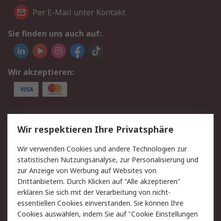
Per E-Mail unter Kontakt
Sie finden uns auch auf:
Wir akzeptieren:
Service
Wir respektieren Ihre Privatsphäre
Value Added Services
Lieferlösungen
Wir verwenden Cookies und andere Technologien zur
Rücksendungen
Kontakt
statistischen Nutzungsanalyse, zur Personalisierung und
Hilfe
Privatkunden
zur Anzeige von Werbung auf Websites von
Drittanbietern. Durch Klicken auf "Alle akzeptieren"
Rechtliches
erklären Sie sich mit der Verarbeitung von nicht-
essentiellen Cookies einverstanden. Sie können Ihre
AGB
Datenschutz
Cookies auswählen, indem Sie auf "Cookie Einstellungen