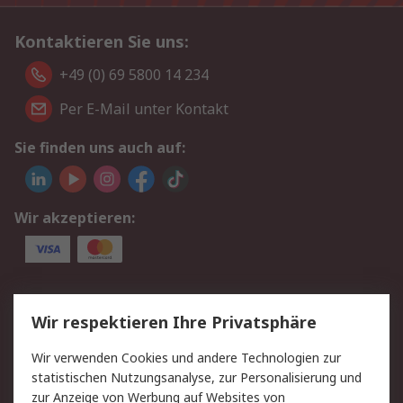
Kontaktieren Sie uns:
+49 (0) 69 5800 14 234
Per E-Mail unter Kontakt
Sie finden uns auch auf:
Wir akzeptieren:
Service
Wir respektieren Ihre Privatsphäre
Value Added Services
Lieferlösungen
Wir verwenden Cookies und andere Technologien zur
Rücksendungen
Kontakt
statistischen Nutzungsanalyse, zur Personalisierung und
Hilfe
Privatkunden
zur Anzeige von Werbung auf Websites von