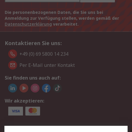
Die personenbezogenen Daten, die Sie uns bei
Anmeldung zur Verfügung stellen, werden gemäß der
Datenschutzerklärung
verarbeitet.
Kontaktieren Sie uns:
+49 (0) 69 5800 14 234
Per E-Mail unter Kontakt
Sie finden uns auch auf:
Wir akzeptieren:
Service