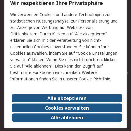
Wir respektieren Ihre Privatsphäre
Value Added Services
Lieferlösungen
Wir verwenden Cookies und andere Technologien zur
Rücksendungen
Kontakt
statistischen Nutzungsanalyse, zur Personalisierung und
Hilfe
Privatkunden
zur Anzeige von Werbung auf Websites von
Drittanbietern. Durch Klicken auf "Alle akzeptieren"
Rechtliches
erklären Sie sich mit der Verarbeitung von nicht-
essentiellen Cookies einverstanden. Sie können Ihre
AGB
Datenschutz
Cookies auswählen, indem Sie auf "Cookie Einstellungen
Cookie-Richtlinie
Zahlungsbedingungen
verwalten" klicken. Wenn Sie dies nicht möchten, klicken
Copyright/Impressum
Entsorgung
Sie auf "Alle ablehnen". Dies kann den Zugriff auf
Elektrogeräte/Batterien
bestimmte Funktionen einschränken. Weitere
Informationen finden Sie in unserer
Cookie-Richtlinie
.
Über RS
Alle akzeptieren
Unternehmen
RS weltweit
Karriere bei RS
Nachhaltigkeit
Cookies verwalten
Qualität/Umwelt/Zertifikate
Presse-Center
Alle ablehnen
Event-Center