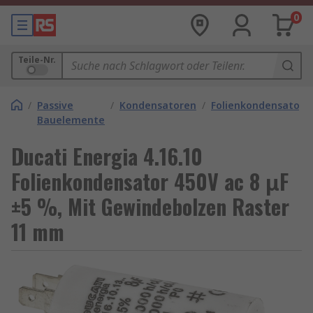
0
Teile-Nr.
/
Passive
/
Kondensatoren
/
Folienkondensatore
Bauelemente
Ducati Energia 4.16.10
Folienkondensator 450V ac 8 μF
±5 %, Mit Gewindebolzen Raster
11 mm