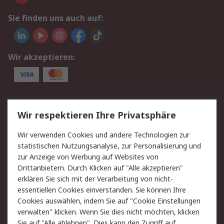
Sie finden uns auch auf:
Wir akzeptieren:
Service
Wir respektieren Ihre Privatsphäre
Value Added Services
Lieferlösungen
Wir verwenden Cookies und andere Technologien zur
Rücksendungen
Kontakt
statistischen Nutzungsanalyse, zur Personalisierung und
Hilfe
Privatkunden
zur Anzeige von Werbung auf Websites von
Drittanbietern. Durch Klicken auf "Alle akzeptieren"
Rechtliches
erklären Sie sich mit der Verarbeitung von nicht-
essentiellen Cookies einverstanden. Sie können Ihre
AGB
Datenschutz
Cookies auswählen, indem Sie auf "Cookie Einstellungen
Cookie-Richtlinie
Zahlungsbedingungen
verwalten" klicken. Wenn Sie dies nicht möchten, klicken
Copyright/Impressum
Entsorgung
Sie auf "Alle ablehnen". Dies kann den Zugriff auf