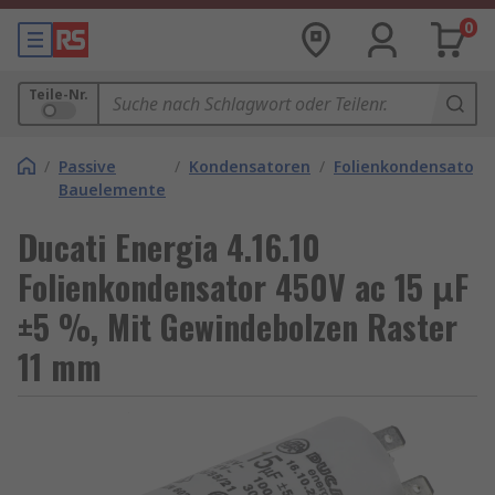
0
Teile-Nr.
/
Passive
/
Kondensatoren
/
Folienkondensatore
Bauelemente
Ducati Energia 4.16.10
Folienkondensator 450V ac 15 μF
±5 %, Mit Gewindebolzen Raster
11 mm