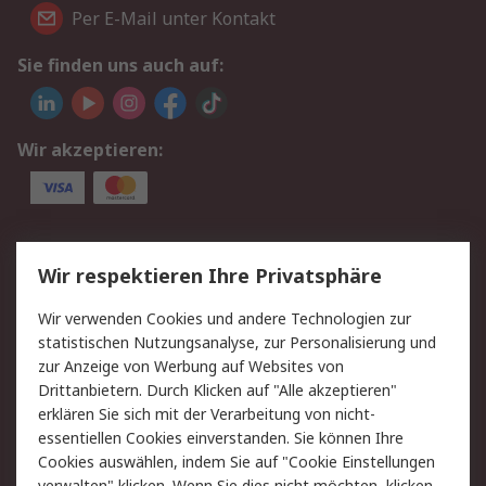
Per E-Mail unter Kontakt
Sie finden uns auch auf:
Wir akzeptieren:
Service
Wir respektieren Ihre Privatsphäre
Value Added Services
Lieferlösungen
Wir verwenden Cookies und andere Technologien zur
Rücksendungen
Kontakt
statistischen Nutzungsanalyse, zur Personalisierung und
Hilfe
Privatkunden
zur Anzeige von Werbung auf Websites von
Drittanbietern. Durch Klicken auf "Alle akzeptieren"
Rechtliches
erklären Sie sich mit der Verarbeitung von nicht-
essentiellen Cookies einverstanden. Sie können Ihre
AGB
Datenschutz
Cookies auswählen, indem Sie auf "Cookie Einstellungen
Cookie-Richtlinie
Zahlungsbedingungen
verwalten" klicken. Wenn Sie dies nicht möchten, klicken