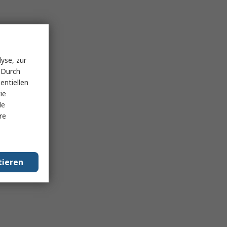
yse, zur
 Durch
entiellen
ie
le
re
tieren