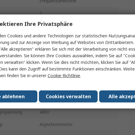
Frequenzumrichter
3
ektieren Ihre Privatsphäre
strom
46A
en Cookies und andere Technologien zur statistischen Nutzungsanal
DC1
erung und zur Anzeige von Werbung auf Websites von Drittanbietern.
"Alle akzeptieren" erklären Sie sich mit der Verarbeitung von nicht-ess
Flanschmontage
verstanden. Sie können Ihre Cookies auswählen, indem Sie auf "Cook
en verwalten" klicken. Wenn Sie dies nicht möchten, klicken Sie auf "Al
173mm
Dies kann den Zugriff auf bestimmte Funktionen einschränken. Weite
IP20
en finden Sie in unserer
Cookie-Richtlinie
.
gsspannung
380V
e ablehnen
Cookies verwalten
Alle akzep
16kHz
gsspannung
480V
yp
Asynchronmotor