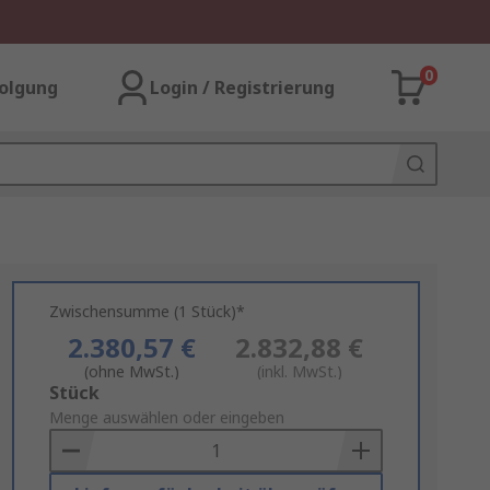
0
olgung
Login / Registrierung
Zwischensumme (1 Stück)*
2.380,57 €
2.832,88 €
(ohne MwSt.)
(inkl. MwSt.)
Add
Stück
to
Menge auswählen oder eingeben
Basket