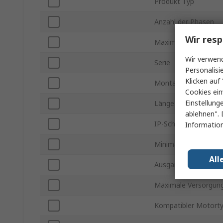
Produkt Typ
Anzahl der Phasen
Wir resp
Maximaler Ausgangs
Wir verwend
Serie
Personalisi
Klicken auf 
Montageart
Cookies ein
Einstellung
Länge
ablehnen". 
IP-Schutzart
Information
Minimale Versorgun
All
Ausgangsfrequenz
Maximale Versorgun
Kompatibler Motort