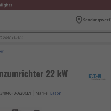
lights
Sendungsverf
er
enzumrichter 22 kW
-34046FB-A20CE1
Marke
:
Eaton