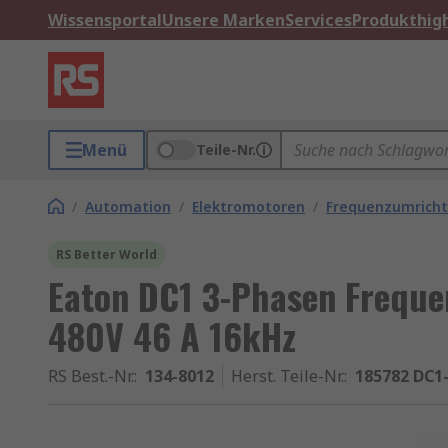
Wissensportal
Unsere Marken
Services
Produkthigh
Menü
Teile-Nr.
/
Automation
/
Elektromotoren
/
Frequenzumricht
RS Better World
Eaton DC1 3-Phasen Frequ
480V 46 A 16kHz
RS Best.-Nr.
:
134-8012
Herst. Teile-Nr.
:
185782 DC1