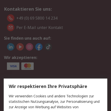
Kontaktieren Sie uns:
+49 (0) 69 5800 14 234
Per E-Mail unter Kontakt
Sie finden uns auch auf:
Wir akzeptieren:
Service
Wir respektieren Ihre Privatsphäre
Value Added Services
Lieferlösungen
Wir verwenden Cookies und andere Technologien zur
Rücksendungen
Kontakt
statistischen Nutzungsanalyse, zur Personalisierung und
Hilfe
Privatkunden
zur Anzeige von Werbung auf Websites von