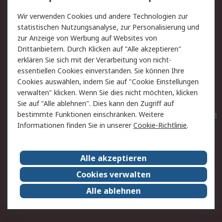
Value Added Services
Lieferlösungen
Wir verwenden Cookies und andere Technologien zur
Rücksendungen
Kontakt
statistischen Nutzungsanalyse, zur Personalisierung und
Hilfe
Privatkunden
zur Anzeige von Werbung auf Websites von
Drittanbietern. Durch Klicken auf "Alle akzeptieren"
Rechtliches
erklären Sie sich mit der Verarbeitung von nicht-
essentiellen Cookies einverstanden. Sie können Ihre
AGB
Datenschutz
Cookies auswählen, indem Sie auf "Cookie Einstellungen
Cookie-Richtlinie
Zahlungsbedingungen
verwalten" klicken. Wenn Sie dies nicht möchten, klicken
Copyright/Impressum
Entsorgung
Sie auf "Alle ablehnen". Dies kann den Zugriff auf
Elektrogeräte/Batterien
bestimmte Funktionen einschränken. Weitere
Informationen finden Sie in unserer
Cookie-Richtlinie
.
Über RS
Alle akzeptieren
Unternehmen
RS weltweit
Karriere bei RS
Nachhaltigkeit
Cookies verwalten
Qualität/Umwelt/Zertifikate
Presse-Center
Alle ablehnen
Event-Center