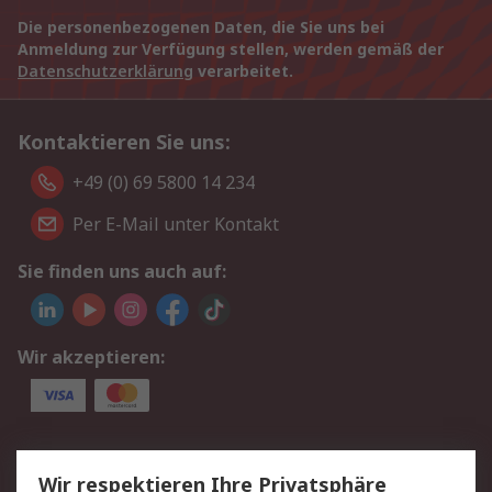
Die personenbezogenen Daten, die Sie uns bei
Anmeldung zur Verfügung stellen, werden gemäß der
Datenschutzerklärung
verarbeitet.
Kontaktieren Sie uns:
+49 (0) 69 5800 14 234
Per E-Mail unter Kontakt
Sie finden uns auch auf:
Wir akzeptieren:
Service
Wir respektieren Ihre Privatsphäre