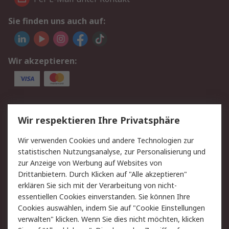
Sie finden uns auch auf:
Wir akzeptieren:
Service
Wir respektieren Ihre Privatsphäre
Value Added Services
Lieferlösungen
Wir verwenden Cookies und andere Technologien zur
Rücksendungen
Kontakt
statistischen Nutzungsanalyse, zur Personalisierung und
Hilfe
Privatkunden
zur Anzeige von Werbung auf Websites von
Drittanbietern. Durch Klicken auf "Alle akzeptieren"
Rechtliches
erklären Sie sich mit der Verarbeitung von nicht-
essentiellen Cookies einverstanden. Sie können Ihre
AGB
Datenschutz
Cookies auswählen, indem Sie auf "Cookie Einstellungen
Cookie-Richtlinie
Zahlungsbedingungen
verwalten" klicken. Wenn Sie dies nicht möchten, klicken