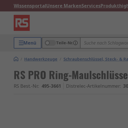
Wissensportal
Unsere Marken
Services
Produkthigh
Menü
Teile-Nr.
/
Handwerkzeuge
/
Schraubenschlüssel, Steck- & R
RS PRO Ring-Maulschlüssel
RS Best.-Nr.
:
495-3661
Distrelec-Artikelnummer
:
30