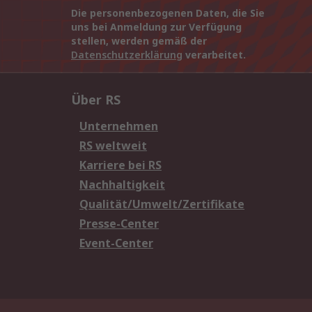
Die personenbezogenen Daten, die Sie
uns bei Anmeldung zur Verfügung
stellen, werden gemäß der
Datenschutzerklärung
verarbeitet.
Über RS
Unternehmen
RS weltweit
Karriere bei RS
Nachhaltigkeit
Qualität/Umwelt/Zertifikate
Presse-Center
Event-Center