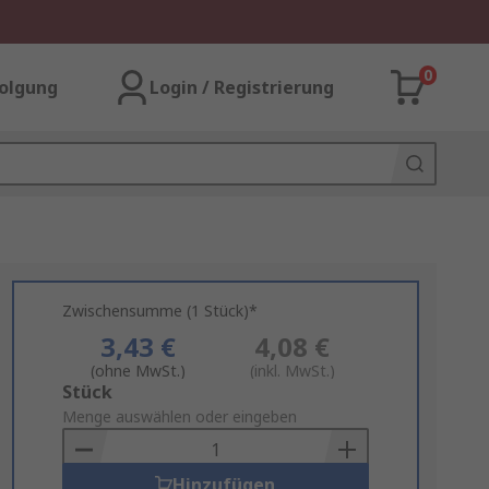
0
olgung
Login / Registrierung
Zwischensumme (1 Stück)*
3,43 €
4,08 €
(ohne MwSt.)
(inkl. MwSt.)
Add
Stück
to
Menge auswählen oder eingeben
Basket
Hinzufügen