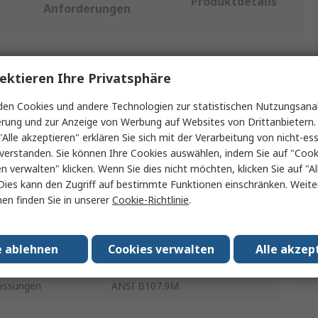
Produktdetails
Anforderungen
ein oder mehrere Eigenschaften auswählen.
ektieren Ihre Privatsphäre
en Cookies und andere Technologien zur statistischen Nutzungsanal
ft
Wert
erung und zur Anzeige von Werbung auf Websites von Drittanbietern.
"Alle akzeptieren" erklären Sie sich mit der Verarbeitung von nicht-ess
RS PRO
verstanden. Sie können Ihre Cookies auswählen, indem Sie auf "Cook
en verwalten" klicken. Wenn Sie dies nicht möchten, klicken Sie auf "Al
7 mm
Dies kann den Zugriff auf bestimmte Funktionen einschränken. Weite
Ring-Maulschlüssel
en finden Sie in unserer
Cookie-Richtlinie
.
Chrom Vanadium Stahl
e ablehnen
Cookies verwalten
Alle akzep
inish
Chrom
assungen
ANSI B107.9M