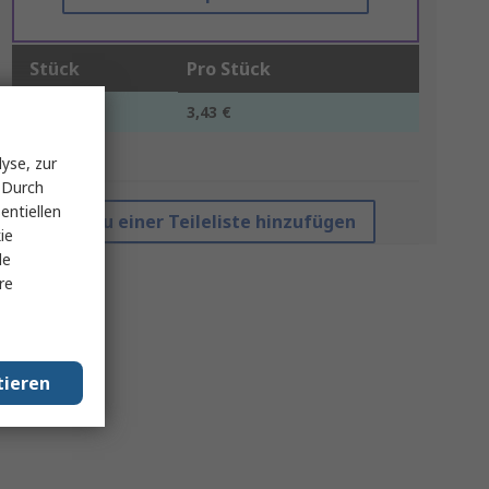
Stück
Pro Stück
1 +
3,43 €
*Richtpreis
yse, zur
 Durch
entiellen
Zu einer Teileliste hinzufügen
ie
le
re
tieren