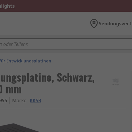
lights
Sendungsverf
ür Entwicklungsplatinen
ungsplatine, Schwarz,
60 mm
955
Marke
:
KKSB