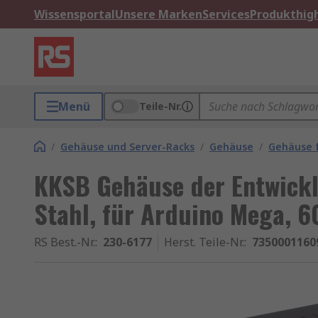
Wissensportal
Unsere Marken
Services
Produkthigh
Menü
Teile-Nr.
/
Gehäuse und Server-Racks
/
Gehäuse
/
Gehäuse f
KKSB Gehäuse der Entwickl
Stahl, für Arduino Mega, 
RS Best.-Nr.
:
230-6177
Herst. Teile-Nr.
:
7350001160