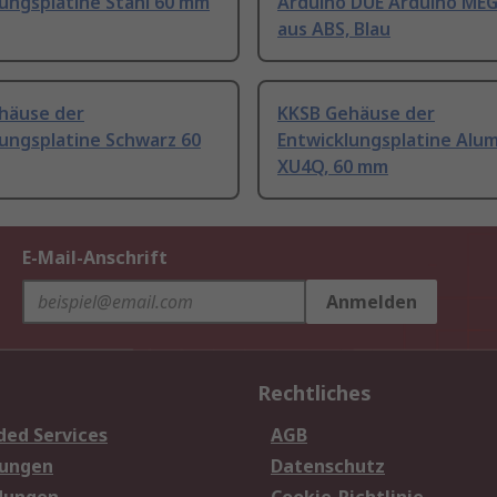
ungsplatine Stahl 60 mm
Arduino DUE Arduino ME
aus ABS, Blau
häuse der
KKSB Gehäuse der
ungsplatine Schwarz 60
Entwicklungsplatine Alu
XU4Q, 60 mm
E-Mail-Anschrift
Anmelden
Rechtliches
ded Services
AGB
sungen
Datenschutz