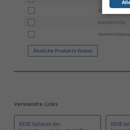
All
Äußere Höhe
Ausschnittstyp
Normen/Zulassu
Ähnliche Produkte finden
Verwandte Links
KKSB Gehäuse der
KKSB Ge