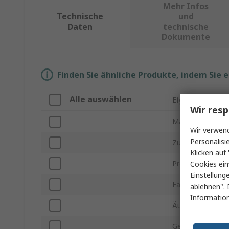
Mehr Infos
Technische
und
Daten
technische
Dokumente
Finden Sie ähnliche Produkte, indem Sie 
Alle auswählen
Eigenschaft
Wir resp
Marke
Wir verwend
Personalisi
Zur Verwendung 
Klicken auf 
Produkt Typ
Cookies ein
Einstellung
Farbe
ablehnen". 
Information
Äußere Breite
Gehäusematerial