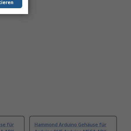
tieren
se für
Hammond Arduino Gehäuse für