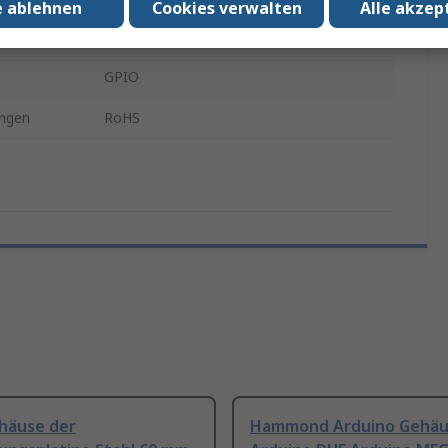
e ablehnen
Cookies verwalten
Alle akzep
33mm
GPIO
ngen
RoHS
häuse der
Hammond Arduino Gehäu