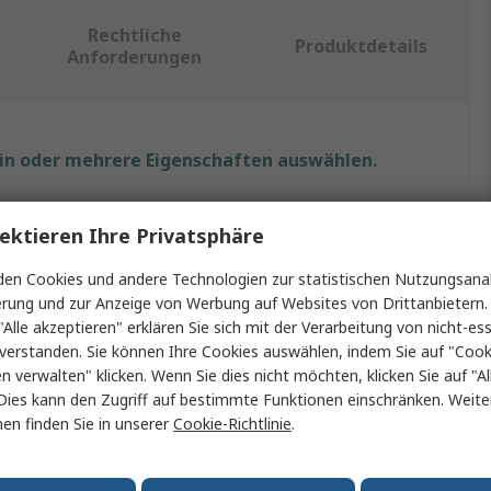
Rechtliche
Produktdetails
Anforderungen
ein oder mehrere Eigenschaften auswählen.
Wert
ektieren Ihre Privatsphäre
KKSB
en Cookies und andere Technologien zur statistischen Nutzungsanal
erung und zur Anzeige von Werbung auf Websites von Drittanbietern.
mit
Arduino Mega
"Alle akzeptieren" erklären Sie sich mit der Verarbeitung von nicht-ess
Gehäuse der Entwicklungsplatine
verstanden. Sie können Ihre Cookies auswählen, indem Sie auf "Cook
en verwalten" klicken. Wenn Sie dies nicht möchten, klicken Sie auf "Al
Schwarz
Dies kann den Zugriff auf bestimmte Funktionen einschränken. Weite
en finden Sie in unserer
Cookie-Richtlinie
.
60mm
Stahl