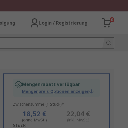
0
olgung
Login / Registrierung
Mengenrabatt verfügbar
Mengenpreis-Optionen anzeigen
Zwischensumme (1 Stück)*
18,52 €
22,04 €
(ohne MwSt.)
(inkl. MwSt.)
Add
Stück