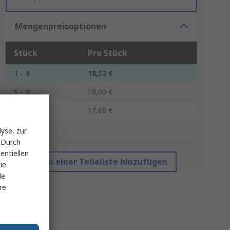
Mengenpreisoptionen
Stück
Pro Stück
1 - 4
18,52 €
5 - 9
18,00 €
10 +
17,68 €
yse, zur
*Richtpreis
 Durch
entiellen
Zu einer Teileliste hinzufügen
ie
le
re