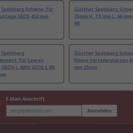
Spelsberg Schiene, für
Günther Spelsberg Schien
ontage GEOS 450 mm
35mm H. 7.5 mm L. 66 mm
88
 Spelsberg
Günther Spelsberg Schien
lement, für Leeres
Kleine Verteilerplatten 
 GEOS-L 4050 GEOS-L 80
mm 35mm
mm
E-Mail-Anschrift
Anmelden