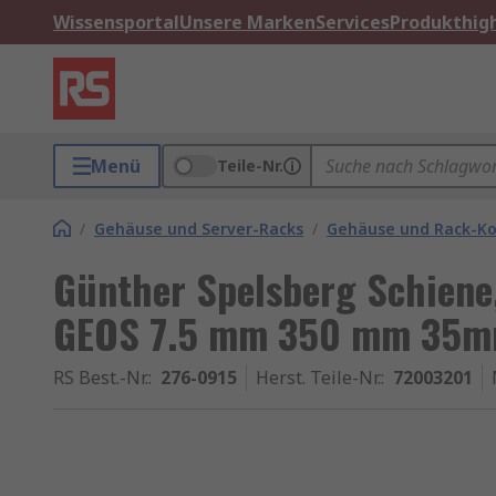
Wissensportal
Unsere Marken
Services
Produkthigh
Menü
Teile-Nr.
/
Gehäuse und Server-Racks
/
Gehäuse und Rack-K
Günther Spelsberg Schiene
GEOS 7.5 mm 350 mm 35
RS Best.-Nr.
:
276-0915
Herst. Teile-Nr.
:
72003201