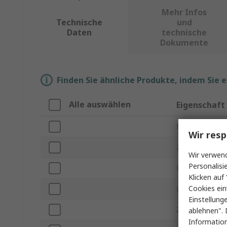
Mehr Infos
Technische
und
Daten
technische
Dokumente
Finden Sie ähnliche Produkte, indem Sie 
Alle auswählen
Eigenschaft
Marke
Wir resp
Zubehörtyp
Wir verwend
Personalisi
Produkt Typ
Klicken auf 
Cookies ein
Länge
Einstellung
Zur Verwendun
ablehnen". 
Information