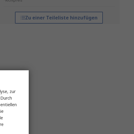
*Richtpreis
Zu einer Teileliste hinzufügen
yse, zur
 Durch
entiellen
ie
le
re