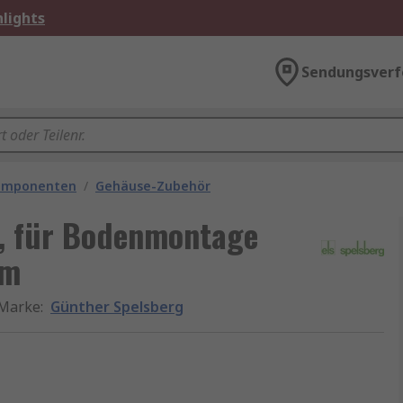
lights
Sendungsverf
omponenten
/
Gehäuse-Zubehör
, für Bodenmontage
mm
Marke
:
Günther Spelsberg