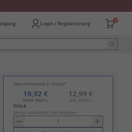
0
olgung
Login / Registrierung
Zwischensumme (1 Stück)*
10,92 €
12,99 €
(ohne MwSt.)
(inkl. MwSt.)
Add
Stück
to
Menge auswählen oder eingeben
Basket