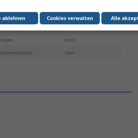
35mm
7.5mm
e ablehnen
Cookies verwalten
Alle akzep
GEOS
sungen
RoHS
Gefahrenbereiche
Nein