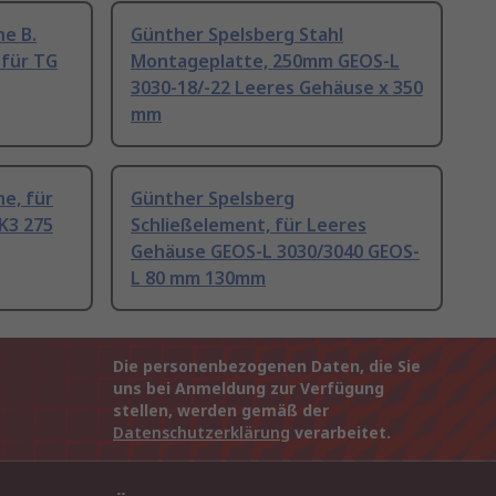
e B.
Günther Spelsberg Stahl
 für TG
Montageplatte, 250mm GEOS-L
3030-18/-22 Leeres Gehäuse x 350
mm
e, für
Günther Spelsberg
AK3 275
Schließelement, für Leeres
Gehäuse GEOS-L 3030/3040 GEOS-
L 80 mm 130mm
Die personenbezogenen Daten, die Sie
uns bei Anmeldung zur Verfügung
stellen, werden gemäß der
Datenschutzerklärung
verarbeitet.