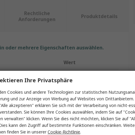
Rechtliche
Produktdetails
Anforderungen
ein oder mehrere Eigenschaften auswählen.
Wert
Günther Spelsberg
ektieren Ihre Privatsphäre
Schiene
en Cookies und andere Technologien zur statistischen Nutzungsanal
erung und zur Anzeige von Werbung auf Websites von Drittanbietern.
Schiene
"Alle akzeptieren" erklären Sie sich mit der Verarbeitung von nicht-ess
verstanden. Sie können Ihre Cookies auswählen, indem Sie auf "Cook
350mm
en verwalten" klicken. Wenn Sie dies nicht möchten, klicken Sie auf "Al
g mit
Bodenmontage
Dies kann den Zugriff auf bestimmte Funktionen einschränken. Weite
en finden Sie in unserer
Cookie-Richtlinie
.