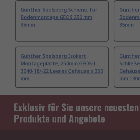
Günther Spelsberg Schiene, für
Günther 
Bodenmontage GEOS 250 mm
Bodenm
35mm
35mm
Günther Spelsberg Isoliert
Günther
Montageplatte, 250mm GEOS-L
Schließe
3040-18/-22 Leeres Gehäuse x 350
Gehäuse
mm
mm 130
Exklusiv für Sie unsere neuesten
Produkte und Angebote