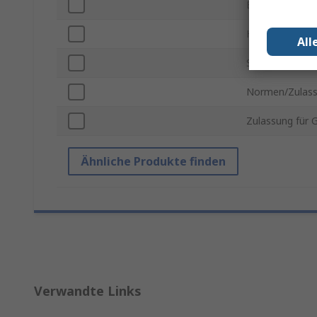
Breite
Höhe
All
Serie
Normen/Zulas
Zulassung für 
Ähnliche Produkte finden
Verwandte Links