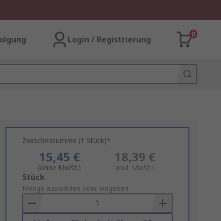
0
olgung
Login / Registrierung
Zwischensumme (1 Stück)*
15,45 €
18,39 €
(ohne MwSt.)
(inkl. MwSt.)
Add
Stück
to
Menge auswählen oder eingeben
Basket