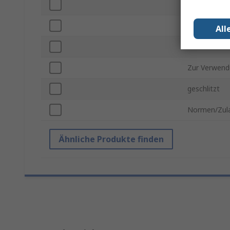
Breite
Länge
All
Material
Zur Verwend
geschlitzt
Normen/Zul
Ähnliche Produkte finden