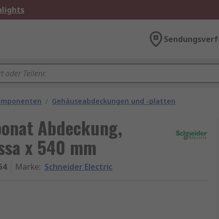
lights
Sendungsverf
omponenten
/
Gehäuseabdeckungen und -platten
rbonat Abdeckung,
ssa x 540 mm
54
Marke
:
Schneider Electric