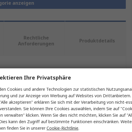
gorie anzeigen
Rechtliche
Produktdetails
Anforderungen
ein oder mehrere Eigenschaften auswählen.
ektieren Ihre Privatsphäre
ft
Wert
en Cookies und andere Technologien zur statistischen Nutzungsanal
erung und zur Anzeige von Werbung auf Websites von Drittanbietern.
Schneider Electric
"Alle akzeptieren" erklären Sie sich mit der Verarbeitung von nicht-ess
verstanden. Sie können Ihre Cookies auswählen, indem Sie auf "Cook
Abdeckung
en verwalten" klicken. Wenn Sie dies nicht möchten, klicken Sie auf "Al
Dies kann den Zugriff auf bestimmte Funktionen einschränken. Weite
Abdeckung
en finden Sie in unserer
Cookie-Richtlinie
.