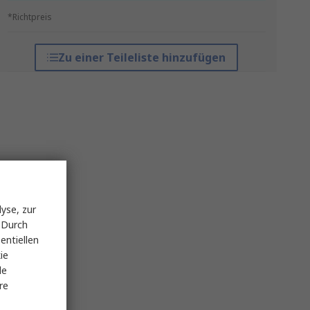
*Richtpreis
Zu einer Teileliste hinzufügen
yse, zur
 Durch
entiellen
ie
le
re