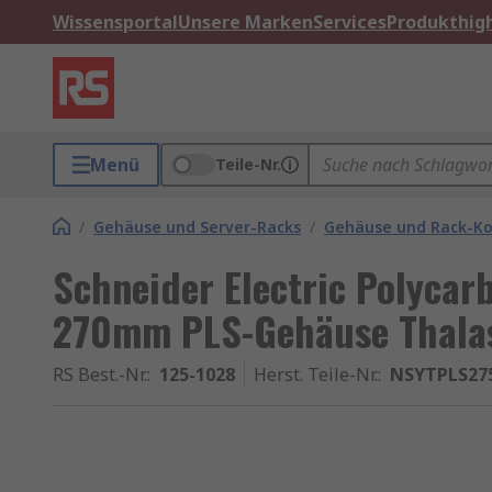
Wissensportal
Unsere Marken
Services
Produkthigh
Menü
Teile-Nr.
/
Gehäuse und Server-Racks
/
Gehäuse und Rack-K
Schneider Electric Polyca
270mm PLS-Gehäuse Thala
RS Best.-Nr.
:
125-1028
Herst. Teile-Nr.
:
NSYTPLS27