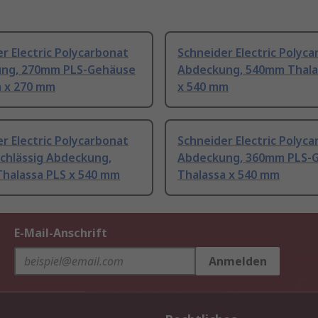
r Electric Polycarbonat
Schneider Electric Polyc
ng, 270mm PLS-Gehäuse
Abdeckung, 540mm Thala
a x 270 mm
x 540 mm
r Electric Polycarbonat
Schneider Electric Polyc
rchlässig Abdeckung,
Abdeckung, 360mm PLS-
halassa PLS x 540 mm
Thalassa x 540 mm
E-Mail-Anschrift
Anmelden