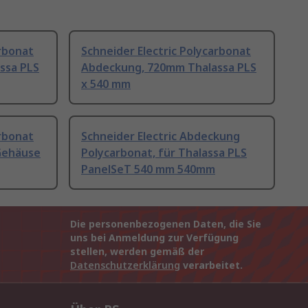
arbonat
Schneider Electric Polycarbonat
ssa PLS
Abdeckung, 720mm Thalassa PLS
x 540 mm
arbonat
Schneider Electric Abdeckung
Gehäuse
Polycarbonat, für Thalassa PLS
PanelSeT 540 mm 540mm
Die personenbezogenen Daten, die Sie
uns bei Anmeldung zur Verfügung
stellen, werden gemäß der
Datenschutzerklärung
verarbeitet.