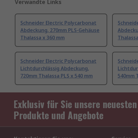
Verwandte Links
Schneider Electric Polycarbonat
Schneide
Abdeckung, 270mm PLS-Gehäuse
Abdecku
Thalassa x 360 mm
Thalass
Schneider Electric Polycarbonat
Schneide
Lichtdurchlässig Abdeckung,
Lichtdu
720mm Thalassa PLS x 540 mm
540mm T
Exklusiv für Sie unsere neuesten
Produkte und Angebote