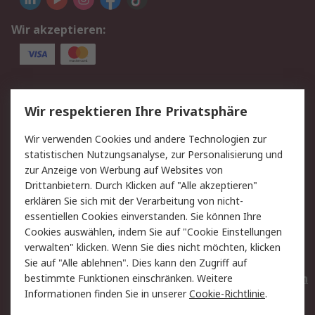
Wir akzeptieren:
Service
Wir respektieren Ihre Privatsphäre
Value Added Services
Lieferlösungen
Wir verwenden Cookies und andere Technologien zur
Rücksendungen
Kontakt
statistischen Nutzungsanalyse, zur Personalisierung und
Hilfe
Privatkunden
zur Anzeige von Werbung auf Websites von
Drittanbietern. Durch Klicken auf "Alle akzeptieren"
Rechtliches
erklären Sie sich mit der Verarbeitung von nicht-
essentiellen Cookies einverstanden. Sie können Ihre
AGB
Datenschutz
Cookies auswählen, indem Sie auf "Cookie Einstellungen
Cookie-Richtlinie
Zahlungsbedingungen
verwalten" klicken. Wenn Sie dies nicht möchten, klicken
Copyright/Impressum
Entsorgung
Sie auf "Alle ablehnen". Dies kann den Zugriff auf
Elektrogeräte/Batterien
bestimmte Funktionen einschränken. Weitere
Informationen finden Sie in unserer
Cookie-Richtlinie
.
Über RS