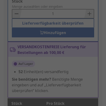
Add
Stück
to
Menge auswählen oder eingeben
Basket
Lieferverfügbarkeit überprüfen
Hinzufügen
VERSANDKOSTENFREIE Lieferung für
Bestellungen ab 100,00 €
Auf Lager
52
Einheit(en) versandfertig
Sie benötigen mehr?
Benötigte Menge
eingeben und auf „Lieferverfügbarkeit
überprüfen“ klicken.
Stück
Pro Stück