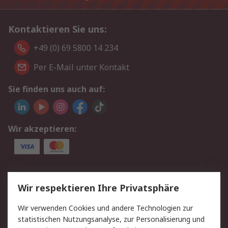
Kontaktieren Sie uns:
+49 (0) 69 5800 14 234
Per E-Mail unter Kontakt
Sie finden uns auch auf:
Wir akzeptieren:
Service
Wir respektieren Ihre Privatsphäre
Value Added Services
Lieferlösungen
Wir verwenden Cookies und andere Technologien zur
Rücksendungen
Kontakt
statistischen Nutzungsanalyse, zur Personalisierung und
Hilfe
Privatkunden