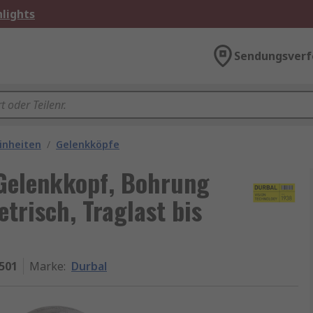
lights
Sendungsverf
inheiten
/
Gelenkköpfe
Gelenkkopf, Bohrung
trisch, Traglast bis
501
Marke
:
Durbal