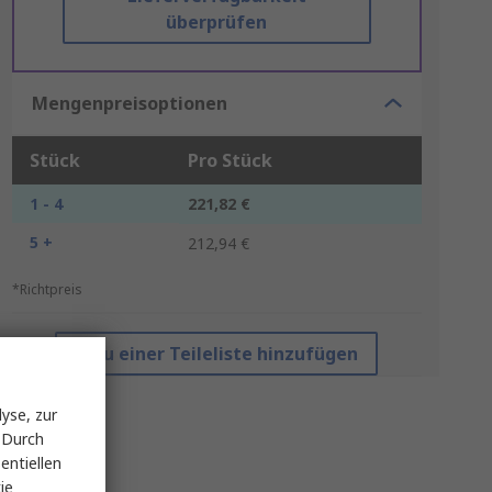
überprüfen
Mengenpreisoptionen
Stück
Pro Stück
1 - 4
221,82 €
5 +
212,94 €
*Richtpreis
Zu einer Teileliste hinzufügen
yse, zur
 Durch
entiellen
ie