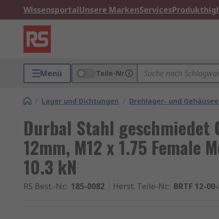
Wissensportal
Unsere Marken
Services
Produkthigh
Menü
Teile-Nr.
/
Lager und Dichtungen
/
Drehlager- und Gehäusee
Durbal Stahl geschmiedet 
12mm, M12 x 1.75 Female Me
10.3 kN
RS Best.-Nr.
:
185-0082
Herst. Teile-Nr.
:
BRTF 12-00-