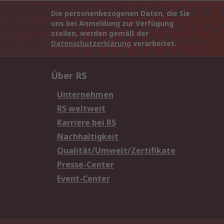
Die personenbezogenen Daten, die Sie
uns bei Anmeldung zur Verfügung
stellen, werden gemäß der
Datenschutzerklärung
verarbeitet.
Über RS
Unternehmen
RS weltweit
Karriere bei RS
Nachhaltigkeit
Qualität/Umwelt/Zertifikate
Presse-Center
Event-Center