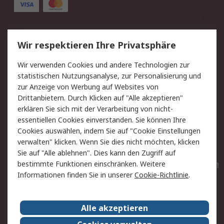
Service
Wir respektieren Ihre Privatsphäre
Value Added Services
Lieferlösungen
Wir verwenden Cookies und andere Technologien zur
Rücksendungen
Kontakt
statistischen Nutzungsanalyse, zur Personalisierung und
Hilfe
Privatkunden
zur Anzeige von Werbung auf Websites von
Drittanbietern. Durch Klicken auf "Alle akzeptieren"
Rechtliches
erklären Sie sich mit der Verarbeitung von nicht-
essentiellen Cookies einverstanden. Sie können Ihre
AGB
Datenschutz
Cookies auswählen, indem Sie auf "Cookie Einstellungen
Cookie-Richtlinie
Zahlungsbedingungen
verwalten" klicken. Wenn Sie dies nicht möchten, klicken
Copyright/Impressum
Entsorgung
Sie auf "Alle ablehnen". Dies kann den Zugriff auf
Elektrogeräte/Batterien
bestimmte Funktionen einschränken. Weitere
Informationen finden Sie in unserer
Cookie-Richtlinie
.
Über RS
Alle akzeptieren
Unternehmen
RS weltweit
Karriere bei RS
Nachhaltigkeit