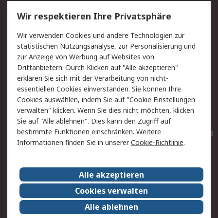
Service
Wir respektieren Ihre Privatsphäre
Value Added Services
Lieferlösungen
Wir verwenden Cookies und andere Technologien zur
Rücksendungen
Kontakt
statistischen Nutzungsanalyse, zur Personalisierung und
Hilfe
Privatkunden
zur Anzeige von Werbung auf Websites von
Drittanbietern. Durch Klicken auf "Alle akzeptieren"
Rechtliches
erklären Sie sich mit der Verarbeitung von nicht-
essentiellen Cookies einverstanden. Sie können Ihre
AGB
Datenschutz
Cookies auswählen, indem Sie auf "Cookie Einstellungen
Cookie-Richtlinie
Zahlungsbedingungen
verwalten" klicken. Wenn Sie dies nicht möchten, klicken
Copyright/Impressum
Entsorgung
Sie auf "Alle ablehnen". Dies kann den Zugriff auf
Elektrogeräte/Batterien
bestimmte Funktionen einschränken. Weitere
Informationen finden Sie in unserer
Cookie-Richtlinie
.
Über RS
Alle akzeptieren
Unternehmen
RS weltweit
Karriere bei RS
Nachhaltigkeit
Cookies verwalten
Qualität/Umwelt/Zertifikate
Presse-Center
Alle ablehnen
Event-Center