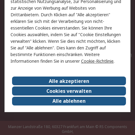
statistischen Nutzungsanalyse, zur Personalisierung und
Hilfe
Privatkunden
zur Anzeige von Werbung auf Websites von
Drittanbietern. Durch Klicken auf "Alle akzeptieren"
Rechtliches
erklären Sie sich mit der Verarbeitung von nicht-
essentiellen Cookies einverstanden. Sie können Ihre
AGB
Datenschutz
Cookies auswählen, indem Sie auf "Cookie Einstellungen
Cookie-Richtlinie
Zahlungsbedingungen
verwalten" klicken. Wenn Sie dies nicht möchten, klicken
Copyright/Impressum
Entsorgung
Sie auf "Alle ablehnen". Dies kann den Zugriff auf
Elektrogeräte/Batterien
bestimmte Funktionen einschränken. Weitere
Informationen finden Sie in unserer
Cookie-Richtlinie
.
Über RS
Alle akzeptieren
Unternehmen
RS weltweit
Karriere bei RS
Nachhaltigkeit
Cookies verwalten
Qualität/Umwelt/Zertifikate
Presse-Center
Alle ablehnen
Event-Center
Mainzer Landstraße 180, 60327 Frankfurt am Main
© RS Components
GmbH,