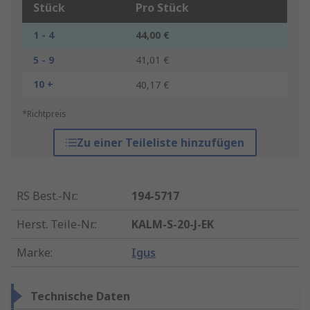
Stück
Pro Stück
1 - 4
44,00 €
5 - 9
41,01 €
10 +
40,17 €
*Richtpreis
Zu einer Teileliste hinzufügen
RS Best.-Nr.
:
194-5717
Herst. Teile-Nr.
:
KALM-S-20-J-EK
Marke
:
Igus
Technische Daten