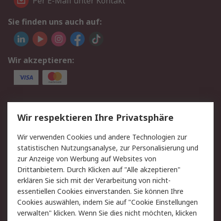
Per E-Mail unter Kontakt
Sie finden uns auch auf:
Wir akzeptieren:
Service
Wir respektieren Ihre Privatsphäre
Value Added Services
Lieferlösungen
Wir verwenden Cookies und andere Technologien zur
Rücksendungen
Kontakt
statistischen Nutzungsanalyse, zur Personalisierung und
Hilfe
Privatkunden
zur Anzeige von Werbung auf Websites von
Drittanbietern. Durch Klicken auf "Alle akzeptieren"
Rechtliches
erklären Sie sich mit der Verarbeitung von nicht-
essentiellen Cookies einverstanden. Sie können Ihre
AGB
Datenschutz
Cookies auswählen, indem Sie auf "Cookie Einstellungen
Cookie-Richtlinie
Zahlungsbedingungen
verwalten" klicken. Wenn Sie dies nicht möchten, klicken