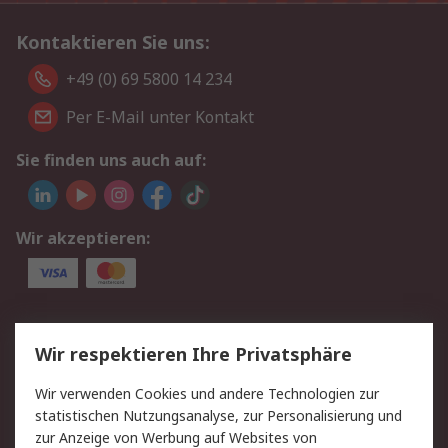
Kontaktieren Sie uns:
+49 (0) 69 5800 14 234
Per E-Mail unter Kontakt
Sie finden uns auch auf:
Wir akzeptieren:
Service
Wir respektieren Ihre Privatsphäre
Value Added Services
Lieferlösungen
Wir verwenden Cookies und andere Technologien zur
Rücksendungen
Kontakt
statistischen Nutzungsanalyse, zur Personalisierung und
Hilfe
Privatkunden
zur Anzeige von Werbung auf Websites von