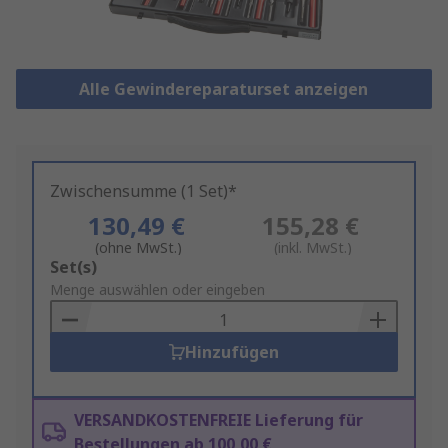
Alle Gewindereparaturset anzeigen
Zwischensumme (1 Set)*
130,49 €
155,28 €
(ohne MwSt.)
(inkl. MwSt.)
Add
Set(s)
to
Menge auswählen oder eingeben
Basket
Hinzufügen
VERSANDKOSTENFREIE Lieferung für
Bestellungen ab 100,00 €