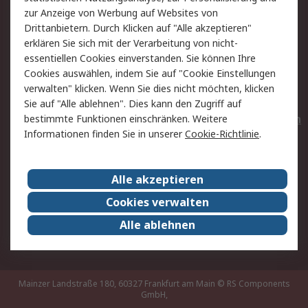
Hilfe
Privatkunden
zur Anzeige von Werbung auf Websites von
Drittanbietern. Durch Klicken auf "Alle akzeptieren"
Rechtliches
erklären Sie sich mit der Verarbeitung von nicht-
essentiellen Cookies einverstanden. Sie können Ihre
AGB
Datenschutz
Cookies auswählen, indem Sie auf "Cookie Einstellungen
Cookie-Richtlinie
Zahlungsbedingungen
verwalten" klicken. Wenn Sie dies nicht möchten, klicken
Copyright/Impressum
Entsorgung
Sie auf "Alle ablehnen". Dies kann den Zugriff auf
Elektrogeräte/Batterien
bestimmte Funktionen einschränken. Weitere
Informationen finden Sie in unserer
Cookie-Richtlinie
.
Über RS
Alle akzeptieren
Unternehmen
RS weltweit
Karriere bei RS
Nachhaltigkeit
Cookies verwalten
Qualität/Umwelt/Zertifikate
Presse-Center
Alle ablehnen
Event-Center
Mainzer Landstraße 180, 60327 Frankfurt am Main
© RS Components
GmbH,