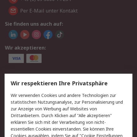
Per E-Mail unter Kontakt
Sie finden uns auch auf:
Wir akzeptieren:
Service
Wir respektieren Ihre Privatsphäre
Value Added Services
Lieferlösungen
Wir verwenden Cookies und andere Technologien zur
Rücksendungen
Kontakt
statistischen Nutzungsanalyse, zur Personalisierung und
Hilfe
Privatkunden
zur Anzeige von Werbung auf Websites von
Drittanbietern. Durch Klicken auf "Alle akzeptieren"
Rechtliches
erklären Sie sich mit der Verarbeitung von nicht-
essentiellen Cookies einverstanden. Sie können Ihre
AGB
Datenschutz
Cookies auswählen, indem Sie auf "Cookie Einstellungen