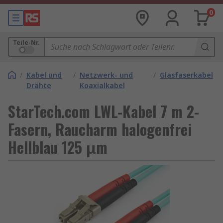
0
Teile-Nr.
/
Kabel und
/
Netzwerk- und
/
Glasfaserkabel
Drähte
Koaxialkabel
StarTech.com LWL-Kabel 7 m 2-
Fasern, Raucharm halogenfrei
Hellblau 125 μm