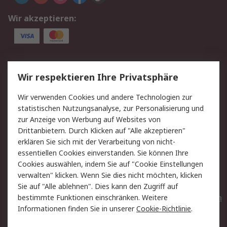
Wir akzeptieren:
Service
Wir respektieren Ihre Privatsphäre
Value Added Services
Lieferlösungen
Wir verwenden Cookies und andere Technologien zur
Rücksendungen
Kontakt
statistischen Nutzungsanalyse, zur Personalisierung und
Hilfe
Privatkunden
zur Anzeige von Werbung auf Websites von
Drittanbietern. Durch Klicken auf "Alle akzeptieren"
Rechtliches
erklären Sie sich mit der Verarbeitung von nicht-
essentiellen Cookies einverstanden. Sie können Ihre
AGB
Datenschutz
Cookies auswählen, indem Sie auf "Cookie Einstellungen
Cookie-Richtlinie
Zahlungsbedingungen
verwalten" klicken. Wenn Sie dies nicht möchten, klicken
Copyright/Impressum
Entsorgung
Sie auf "Alle ablehnen". Dies kann den Zugriff auf
Elektrogeräte/Batterien
bestimmte Funktionen einschränken. Weitere
Informationen finden Sie in unserer
Cookie-Richtlinie
.
Über RS