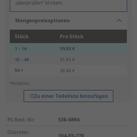
überprüfen“ klicken.
Mengenpreisoptionen
Stück
Pro Stück
1 - 14
39,92 €
15 - 49
31,93 €
50 +
26,60 €
*Richtpreis
Zu einer Teileliste hinzufügen
RS Best.-Nr.
:
536-6894
Distrelec-
304-03-278