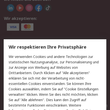
Wir akzeptieren:
Service
Wir respektieren Ihre Privatsphäre
Value Added Services
Lieferlösungen
Wir verwenden Cookies und andere Technologien zur
Rücksendungen
Kontakt
statistischen Nutzungsanalyse, zur Personalisierung und
Hilfe
Privatkunden
zur Anzeige von Werbung auf Websites von
Drittanbietern. Durch Klicken auf "Alle akzeptieren"
Rechtliches
erklären Sie sich mit der Verarbeitung von nicht-
essentiellen Cookies einverstanden. Sie können Ihre
AGB
Datenschutz
Cookies auswählen, indem Sie auf "Cookie Einstellungen
Cookie-Richtlinie
Zahlungsbedingungen
verwalten" klicken. Wenn Sie dies nicht möchten, klicken
Copyright/Impressum
Entsorgung
Sie auf "Alle ablehnen". Dies kann den Zugriff auf
Elektrogeräte/Batterien
bestimmte Funktionen einschränken. Weitere