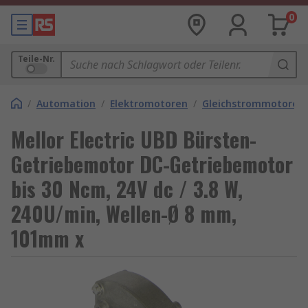
0
Teile-Nr.
/
Automation
/
Elektromotoren
/
Gleichstrommotoren
Mellor Electric UBD Bürsten-
Getriebemotor DC-Getriebemotor
bis 30 Ncm, 24V dc / 3.8 W,
240U/min, Wellen-Ø 8 mm,
101mm x