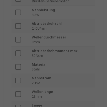
Bürsten-Getriebemotor
Nennleistung
3.8W
Abtriebsdrehzahl
240U/min
Wellendurchmesser
8mm
Abtriebsdrehmoment max.
30Ncm
Material
Stahl
Nennstrom
2.19A
Wellenlänge
28mm
Länge