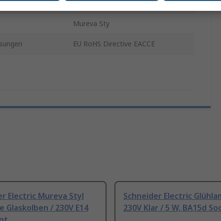
hnung
5 x E14
Mureva Sty
sungen
EU RoHS Directive EACCE
r Electric Mureva Styl
Schneider Electric Glühl
e Glaskolben / 230V E14
230V Klar / 5 W, BA15d So
ot