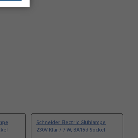
ampe
Schneider Electric Glühlampe
ckel
230V Klar / 7 W, BA15d Sockel