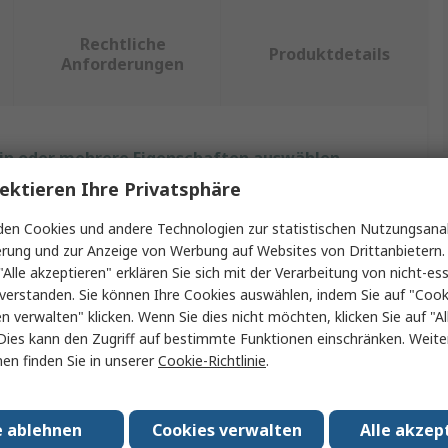
Rechtliche
Produktdetails
Anforderungen
ein oder mehrere Eigenschaften auswählen.
ektieren Ihre Privatsphäre
Wert
en Cookies und andere Technologien zur statistischen Nutzungsanal
Schneider Electric
erung und zur Anzeige von Werbung auf Websites von Drittanbietern.
"Alle akzeptieren" erklären Sie sich mit der Verarbeitung von nicht-ess
Backofenlampe
verstanden. Sie können Ihre Cookies auswählen, indem Sie auf "Cook
en verwalten" klicken. Wenn Sie dies nicht möchten, klicken Sie auf "Al
230V ac
Dies kann den Zugriff auf bestimmte Funktionen einschränken. Weite
en finden Sie in unserer
Cookie-Richtlinie
.
5W
/Fassung
E14
e ablehnen
Cookies verwalten
Alle akzep