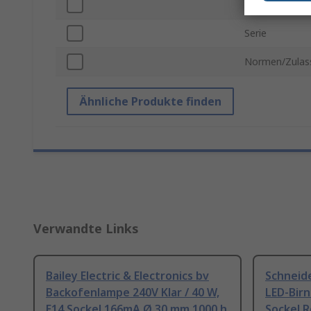
Lampenbezeic
Serie
Normen/Zulas
Ähnliche Produkte finden
Verwandte Links
Bailey Electric & Electronics bv
Schneide
Backofenlampe 240V Klar / 40 W,
LED-Birn
E14 Sockel 166mA Ø 30 mm 1000 h
Sockel R