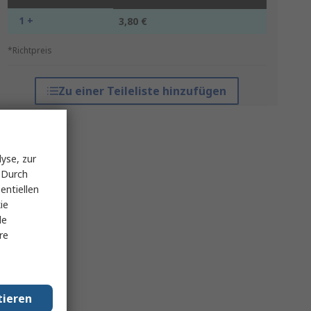
1 +
3,80 €
*Richtpreis
Zu einer Teileliste hinzufügen
yse, zur
 Durch
entiellen
ie
le
re
tieren