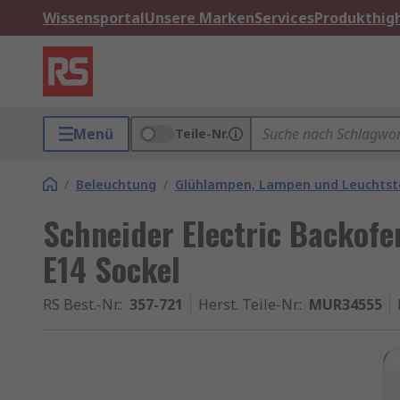
Wissensportal
Unsere Marken
Services
Produkthigh
Menü
Teile-Nr.
/
Beleuchtung
/
Glühlampen, Lampen und Leuchtst
Schneider Electric Backofe
E14 Sockel
RS Best.-Nr.
:
357-721
Herst. Teile-Nr.
:
MUR34555