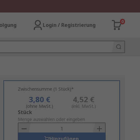
0
olgung
Login / Registrierung
Zwischensumme (1 Stück)*
3,80 €
4,52 €
(ohne MwSt.)
(inkl. MwSt.)
Add
Stück
to
Menge auswählen oder eingeben
Basket
Hinzufügen