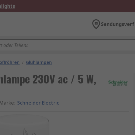
lights
Sendungsverf
offröhren
/
Glühlampen
nlampe 230V ac / 5 W,
Marke
:
Schneider Electric