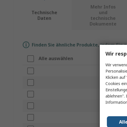
Mehr Infos
Technische
und
Daten
technische
Dokumente
Finden Sie ähnliche Produkte, indem Sie 
Wir resp
Alle auswählen
Eigenschaft
Wir verwend
Marke
Personalisi
Klicken auf 
Produkt Typ
Cookies ein
Einstellung
Spannung
ablehnen". 
Information
Leistung
Lampensockel
All