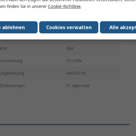
en finden Sie in unserer
Cookie-Richtlinie
.
sser
26.5mm
en Finish
Klar
e ablehnen
Cookies verwalten
Alle akzep
52.5mm
arbe
Klar
ezeichnung
P21/5W
ungsleistung
440/35 lm
Zulassungen
E1 approval