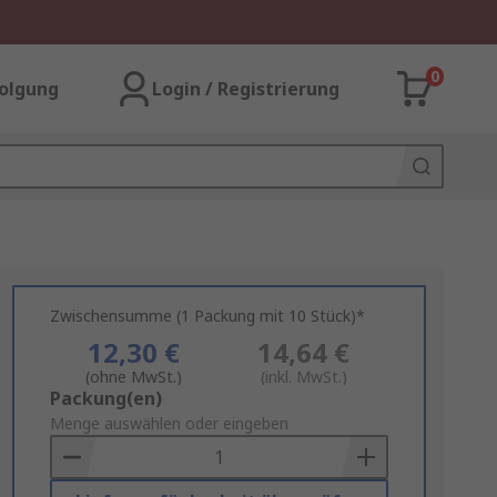
0
olgung
Login / Registrierung
Zwischensumme (1 Packung mit 10 Stück)*
12,30 €
14,64 €
(ohne MwSt.)
(inkl. MwSt.)
Add
Packung(en)
to
Menge auswählen oder eingeben
Basket