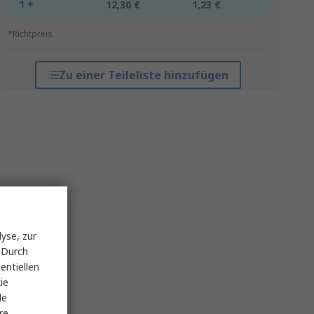
1 +
12,30 €
1,23 €
*Richtpreis
Zu einer Teileliste hinzufügen
yse, zur
 Durch
entiellen
ie
le
re