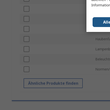
Information
Durchme
Oberfläch
All
Länge
Haubenf
Lampenb
Beleucht
Normen/
Ähnliche Produkte finden