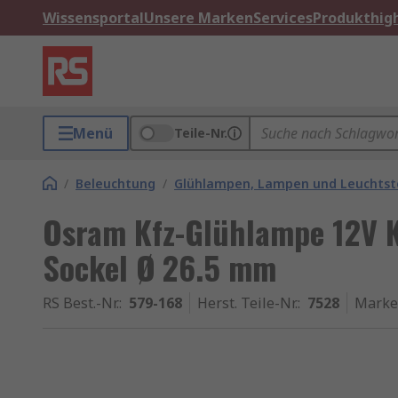
Wissensportal
Unsere Marken
Services
Produkthigh
Menü
Teile-Nr.
/
Beleuchtung
/
Glühlampen, Lampen und Leuchtst
Osram Kfz-Glühlampe 12V K
Sockel Ø 26.5 mm
RS Best.-Nr.
:
579-168
Herst. Teile-Nr.
:
7528
Marke