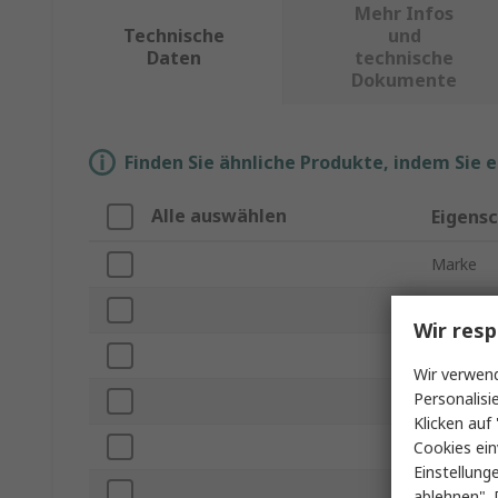
Mehr Infos
Technische
und
Daten
technische
Dokumente
Finden Sie ähnliche Produkte, indem Sie 
Alle auswählen
Eigens
Marke
Spannun
Wir resp
Produkt 
Wir verwend
Personalisi
Leistung
Klicken auf 
Lampens
Cookies ein
Einstellung
Subtyp
ablehnen". 