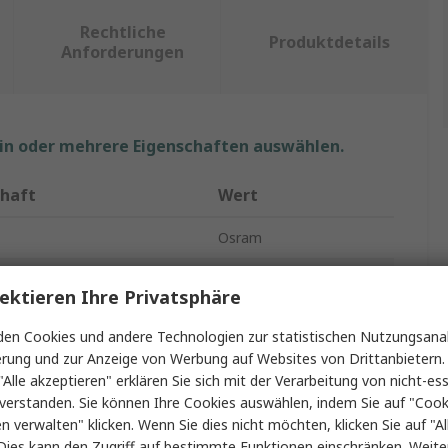
Rechtliche
Produktdetails
Anforderungen
ein oder mehrere Eigenschaften auswählen.
chaft
Wert
Osram
g
12V
ektieren Ihre Privatsphäre
Typ
Kfz-Glühlampe
en Cookies und andere Technologien zur statistischen Nutzungsanal
erung und zur Anzeige von Werbung auf Websites von Drittanbietern.
15W
"Alle akzeptieren" erklären Sie sich mit der Verarbeitung von nicht-ess
ockel/Fassung
BAY15d
verstanden. Sie können Ihre Cookies auswählen, indem Sie auf "Cook
en verwalten" klicken. Wenn Sie dies nicht möchten, klicken Sie auf "Al
Glühlampe
Dies kann den Zugriff auf bestimmte Funktionen einschränken. Weite