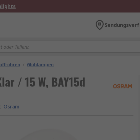
lights
Sendungsverf
offröhren
/
Glühlampen
lar / 15 W, BAY15d
:
Osram