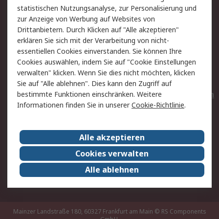
statistischen Nutzungsanalyse, zur Personalisierung und
Hilfe
Privatkunden
zur Anzeige von Werbung auf Websites von
Drittanbietern. Durch Klicken auf "Alle akzeptieren"
Rechtliches
erklären Sie sich mit der Verarbeitung von nicht-
essentiellen Cookies einverstanden. Sie können Ihre
AGB
Datenschutz
Cookies auswählen, indem Sie auf "Cookie Einstellungen
Cookie-Richtlinie
Zahlungsbedingungen
verwalten" klicken. Wenn Sie dies nicht möchten, klicken
Copyright/Impressum
Entsorgung
Sie auf "Alle ablehnen". Dies kann den Zugriff auf
Elektrogeräte/Batterien
bestimmte Funktionen einschränken. Weitere
Informationen finden Sie in unserer
Cookie-Richtlinie
.
Über RS
Alle akzeptieren
Unternehmen
RS weltweit
Karriere bei RS
Nachhaltigkeit
Cookies verwalten
Qualität/Umwelt/Zertifikate
Presse-Center
Alle ablehnen
Event-Center
Mainzer Landstraße 180, 60327 Frankfurt am Main
© RS Components