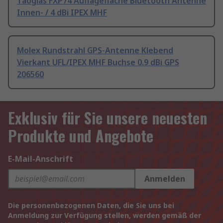
Taoglas FXP74 Auflagefläche Bluetooth Antenne
Innen- / 4 dBi IPEX MHF
Molex Rundstrahl GPS-Antenne Klebend
Vierkant UFL/IPEX MHF Buchse 0.9 dBi GPS
206560
Exklusiv für Sie unsere neuesten
Produkte und Angebote
E-Mail-Anschrift
Anmelden
Die personenbezogenen Daten, die Sie uns bei
Anmeldung zur Verfügung stellen, werden gemäß der