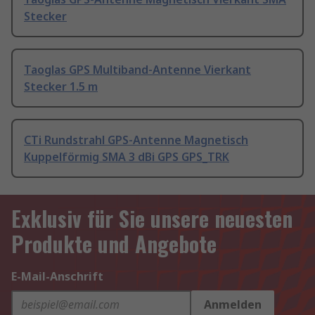
Stecker
Taoglas GPS Multiband-Antenne Vierkant
Stecker 1.5 m
CTi Rundstrahl GPS-Antenne Magnetisch
Kuppelförmig SMA 3 dBi GPS GPS_TRK
Exklusiv für Sie unsere neuesten
Produkte und Angebote
E-Mail-Anschrift
Anmelden