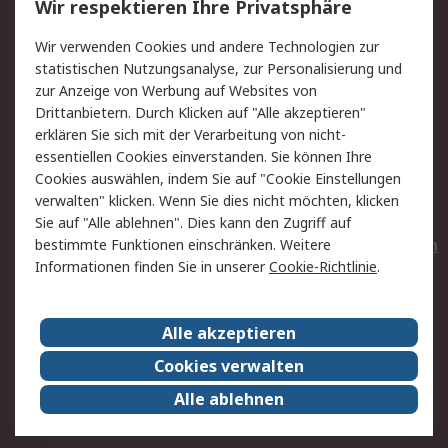
Wir respektieren Ihre Privatsphäre
Value Added Services
Lieferlösungen
Wir verwenden Cookies und andere Technologien zur
Rücksendungen
Kontakt
statistischen Nutzungsanalyse, zur Personalisierung und
Hilfe
Privatkunden
zur Anzeige von Werbung auf Websites von
Drittanbietern. Durch Klicken auf "Alle akzeptieren"
Rechtliches
erklären Sie sich mit der Verarbeitung von nicht-
essentiellen Cookies einverstanden. Sie können Ihre
AGB
Datenschutz
Cookies auswählen, indem Sie auf "Cookie Einstellungen
Cookie-Richtlinie
Zahlungsbedingungen
verwalten" klicken. Wenn Sie dies nicht möchten, klicken
Copyright/Impressum
Entsorgung
Sie auf "Alle ablehnen". Dies kann den Zugriff auf
Elektrogeräte/Batterien
bestimmte Funktionen einschränken. Weitere
Informationen finden Sie in unserer
Cookie-Richtlinie
.
Über RS
Alle akzeptieren
Unternehmen
RS weltweit
Karriere bei RS
Nachhaltigkeit
Cookies verwalten
Qualität/Umwelt/Zertifikate
Presse-Center
Alle ablehnen
Event-Center