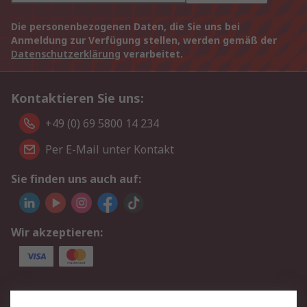
Die personenbezogenen Daten, die Sie uns bei
Anmeldung zur Verfügung stellen, werden gemäß der
Datenschutzerklärung
verarbeitet.
Kontaktieren Sie uns:
+49 (0) 69 5800 14 234
Per E-Mail unter Kontakt
Sie finden uns auch auf:
Wir akzeptieren:
Service