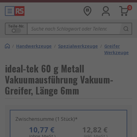
0
Teile-Nr.
/
Handwerkzeuge
/
Spezialwerkzeuge
/
Greifer
Werkzeuge
ideal-tek 60 g Metall
Vakuumausführung Vakuum-
Greifer, Länge 6mm
Zwischensumme (1 Stück)*
10,77 €
12,82 €
(ohne MwSt.)
(inkl. MwSt.)