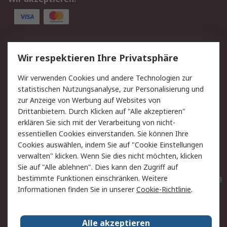
Service
Wir respektieren Ihre Privatsphäre
Value Added Services
Lieferlösungen
Wir verwenden Cookies und andere Technologien zur
Rücksendungen
Kontakt
statistischen Nutzungsanalyse, zur Personalisierung und
Hilfe
Privatkunden
zur Anzeige von Werbung auf Websites von
Drittanbietern. Durch Klicken auf "Alle akzeptieren"
Rechtliches
erklären Sie sich mit der Verarbeitung von nicht-
essentiellen Cookies einverstanden. Sie können Ihre
AGB
Datenschutz
Cookies auswählen, indem Sie auf "Cookie Einstellungen
Cookie-Richtlinie
Zahlungsbedingungen
verwalten" klicken. Wenn Sie dies nicht möchten, klicken
Copyright/Impressum
Entsorgung
Sie auf "Alle ablehnen". Dies kann den Zugriff auf
Elektrogeräte/Batterien
bestimmte Funktionen einschränken. Weitere
Informationen finden Sie in unserer
Cookie-Richtlinie
.
Über RS
Alle akzeptieren
Unternehmen
RS weltweit