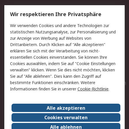
Service
Wir respektieren Ihre Privatsphäre
Value Added Services
Lieferlösungen
Wir verwenden Cookies und andere Technologien zur
Rücksendungen
Kontakt
statistischen Nutzungsanalyse, zur Personalisierung und
Hilfe
Privatkunden
zur Anzeige von Werbung auf Websites von
Drittanbietern. Durch Klicken auf "Alle akzeptieren"
Rechtliches
erklären Sie sich mit der Verarbeitung von nicht-
essentiellen Cookies einverstanden. Sie können Ihre
AGB
Datenschutz
Cookies auswählen, indem Sie auf "Cookie Einstellungen
Cookie-Richtlinie
Zahlungsbedingungen
verwalten" klicken. Wenn Sie dies nicht möchten, klicken
Copyright/Impressum
Entsorgung
Sie auf "Alle ablehnen". Dies kann den Zugriff auf
Elektrogeräte/Batterien
bestimmte Funktionen einschränken. Weitere
Informationen finden Sie in unserer
Cookie-Richtlinie
.
Über RS
Alle akzeptieren
Unternehmen
RS weltweit
Karriere bei RS
Nachhaltigkeit
Cookies verwalten
Qualität/Umwelt/Zertifikate
Presse-Center
Alle ablehnen