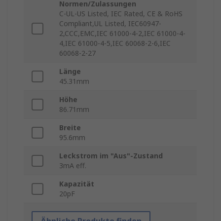
Normen/Zulassungen
C-UL-US Listed, IEC Rated, CE & RoHS
Compliant,UL Listed, IEC60947-
2,CCC,EMC,IEC 61000-4-2,IEC 61000-4-
4,IEC 61000-4-5,IEC 60068-2-6,IEC
60068-2-27
Länge
45.31mm
Höhe
86.71mm
Breite
95.6mm
Leckstrom im "Aus"-Zustand
3mA eff.
Kapazität
20pF