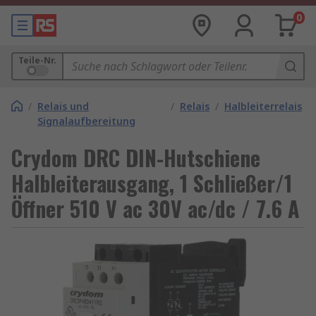
0
Teile-Nr.
/
Relais und
/
Relais
/
Halbleiterrelais
Signalaufbereitung
Crydom DRC DIN-Hutschiene
Halbleiterausgang, 1 Schließer/1
Öffner 510 V ac 30V ac/dc / 7.6 A