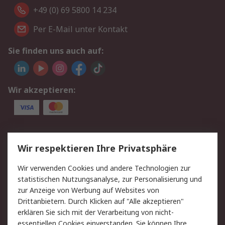
+49 (0) 69 5800 14 234
Per E-Mail unter Kontakt
Sie finden uns auch auf:
Wir akzeptieren:
Service
Wir respektieren Ihre Privatsphäre
Value Added Services
Lieferlösungen
Wir verwenden Cookies und andere Technologien zur
Rücksendungen
Kontakt
statistischen Nutzungsanalyse, zur Personalisierung und
Hilfe
Privatkunden
zur Anzeige von Werbung auf Websites von
Drittanbietern. Durch Klicken auf "Alle akzeptieren"
Rechtliches
erklären Sie sich mit der Verarbeitung von nicht-
essentiellen Cookies einverstanden. Sie können Ihre