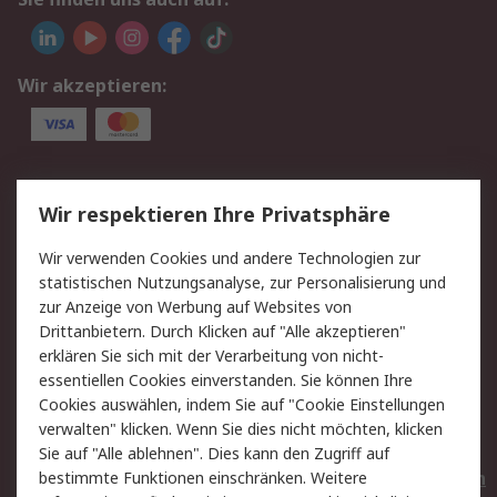
Wir akzeptieren:
Service
Wir respektieren Ihre Privatsphäre
Value Added Services
Lieferlösungen
Wir verwenden Cookies und andere Technologien zur
Rücksendungen
Kontakt
statistischen Nutzungsanalyse, zur Personalisierung und
Hilfe
Privatkunden
zur Anzeige von Werbung auf Websites von
Drittanbietern. Durch Klicken auf "Alle akzeptieren"
Rechtliches
erklären Sie sich mit der Verarbeitung von nicht-
essentiellen Cookies einverstanden. Sie können Ihre
AGB
Datenschutz
Cookies auswählen, indem Sie auf "Cookie Einstellungen
Cookie-Richtlinie
Zahlungsbedingungen
verwalten" klicken. Wenn Sie dies nicht möchten, klicken
Copyright/Impressum
Entsorgung
Sie auf "Alle ablehnen". Dies kann den Zugriff auf
Elektrogeräte/Batterien
bestimmte Funktionen einschränken. Weitere